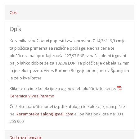
Opis
Opis
Keramika v bež barvi popestri vsak prostor. Z 14,3×119,3 cm je
ta ploščica primerna za različne podlage. Redna cena te
ploščice v maloprodaji znaša 127,97 EUR, v naši spletni trgovini
pa jo lahko dobite že za 102,38 EUR. Ta ploščica je debela 12 mm
in je zelo trpežna. Vives Paramo Beige je pripeljana iz Španije in
je zelo kvalitetna.
Kliknite na ime kolekcije za ogled vseh ploščic iz te serije:
Ceramica Vives Paramo
Če želite naročiti model iz pdf kataloga te kolekcije, nam pišite
na:
keramoteka.salon@gmail.com
ali pa nas pokličite na: 031
255 900.
Dodatne informacije