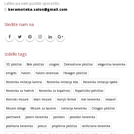
Lahko pa nam pustite sporočilo:
E:
keramoteka.salon@gmail.com
Sledite nam na
Izdelki tags
3D ploščice
Bele ploščice
cicogres
Dekorativne ploščice
elegantna keramika
emigres
halcon
halcon ceramicas
Hexagon ploščice
Keramika imitacija kamna
Keramika imitacija lesa
Keramika imitacija opeke
Keramika za hodnik
Keramika za kopalnico
Kopalniško pohištvo
Kovinski mozaik
lesen mozaik
manjši format
mat keramika
mosavit
Mozaik obloge
Mozaik za bazene
notranja keramika
Octagon ploščice
patchwork
poceni keramika
porcelan
porcelan keramika
poslikana keramika
precut
projektna ploščica
ratificirana keramika