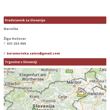
Predstavnik za Slovenijo
Naročila
Žiga Hočevar
T:
031 255 900
E:
keramoteka.salon@gmail.com
Trgovine v Sloveniji