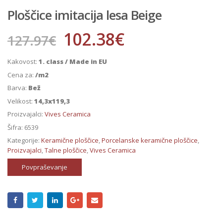
Ploščice imitacija lesa Beige
102.38
€
127.97
€
Kakovost:
1. class / Made in EU
Cena za:
/m2
Barva:
Bež
Velikost:
14,3x119,3
Proizvajalci:
Vives Ceramica
Šifra:
6539
Kategorije:
Keramične ploščice
,
Porcelanske keramične ploščice
,
Proizvajalci
,
Talne ploščice
,
Vives Ceramica
Povpraševanje