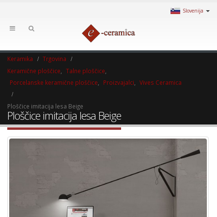
Slovenija
Keramika
Trgovina
Keramične ploščice
,
Talne ploščice
,
Porcelanske keramične ploščice
,
Proizvajalci
,
Vives Ceramica
Ploščice imitacija lesa Beige
Ploščice imitacija lesa Beige