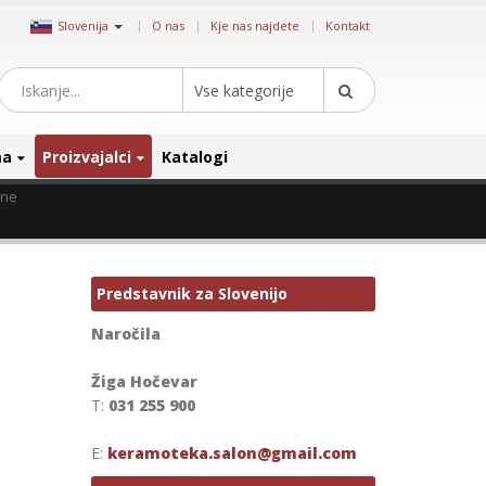
|
Slovenija
O nas
Kje nas najdete
Kontakt
Vse kategorije
ma
Proizvajalci
Katalogi
one
Predstavnik za Slovenijo
Naročila
Žiga Hočevar
T:
031 255 900
E:
keramoteka.salon@gmail.com