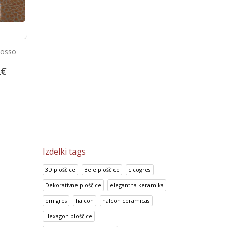
Portland Ceniza
Look Perla
5
€
13.92
€
14.70
€
17.41
€
18.38
€
Izdelki tags
3D ploščice
Bele ploščice
cicogres
Dekorativne ploščice
elegantna keramika
emigres
halcon
halcon ceramicas
Hexagon ploščice