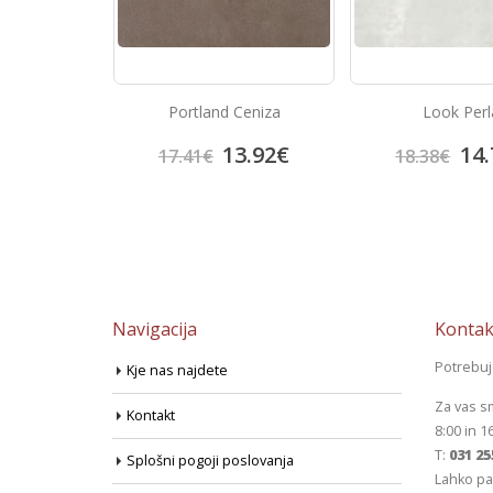
Ceniza
Look Perla
Prisma Bla
3.92
€
14.70
€
14.
18.38
€
18.69
€
Navigacija
Kontak
Potrebu
Kje nas najdete
Za vas s
Kontakt
8:00 in 1
T:
031 25
Splošni pogoji poslovanja
Lahko pa