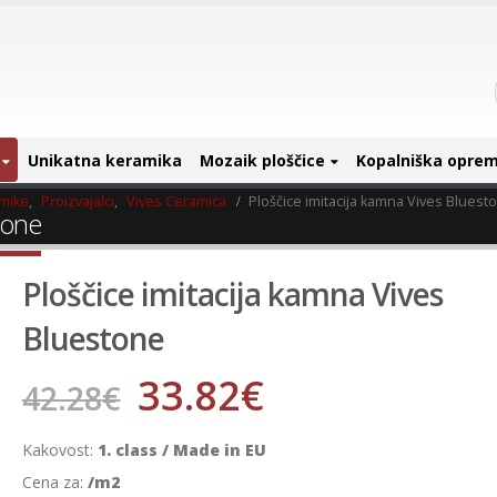
Unikatna keramika
Mozaik ploščice
Kopalniška opre
amike
,
Proizvajalci
,
Vives Ceramica
Ploščice imitacija kamna Vives Bluest
tone
Ploščice imitacija kamna Vives
Bluestone
33.82
€
42.28
€
Kakovost:
1. class / Made in EU
Cena za:
/m2