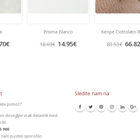
nco
Keope Ciottolato Rosso
Prisma Azul
95
€
66.82
€
14.9
83.53
€
18.69
€
t
Sledite nam na
jete pomoč?
mo dosegljivi vsak delavnik med
6:00.
5 900
 nam pustite sporočilo: