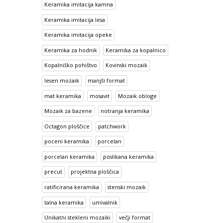
Keramika imitacija kamna
Keramika imitacija lesa
Keramika imitacija opeke
Keramika za hodnik
Keramika za kopalnico
Kopalniško pohištvo
Kovinski mozaik
lesen mozaik
manjši format
mat keramika
mosavit
Mozaik obloge
Mozaik za bazene
notranja keramika
Octagon ploščice
patchwork
poceni keramika
porcelan
porcelan keramika
poslikana keramika
precut
projektna ploščica
ratificirana keramika
stenski mozaik
talna keramika
umivalnik
Unikatni stekleni mozaiki
večji format