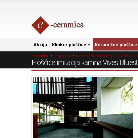
Akcija
Klinker ploščice
Keramične ploščice
Keramika
Trgovina
Keramične ploščice
,
Diskont ker
Ploščice imitacija kamna Vives Blues