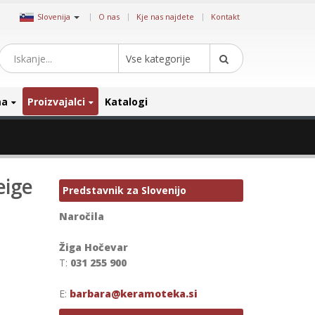
|
Slovenija
O nas
Kje nas najdete
Kontakt
Vse kategorije
ma
Proizvajalci
Katalogi
eige
Predstavnik za Slovenijo
Naročila
Žiga Hočevar
T:
031 255 900
E:
barbara@keramoteka.si