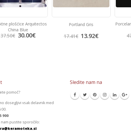
Arquitectos
Porcelan ploščice 60×
Portland Gris
e
Black
00
€
38.1
13.92
€
47.72
€
17.41
€
t
Sledite nam na
jete pomoč?
mo dosegljivi vsak delavnik med
6:00.
5 900
 nam pustite sporočilo:
ra@keramoteka.si