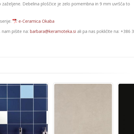
zelo zaželjene. Debelina ploščice je zelo pomembna in 9 mm uvršča to
serije:
e-Ceramica Okaba
e, nam pišite na:
barbara@keramoteka.si
ali pa nas pokličite na: +386 