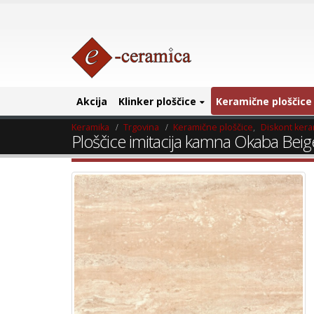
Akcija
Klinker ploščice
Keramične ploščice
Keramika
Trgovina
Keramične ploščice
,
Diskont ker
Ploščice imitacija kamna Okaba Beig