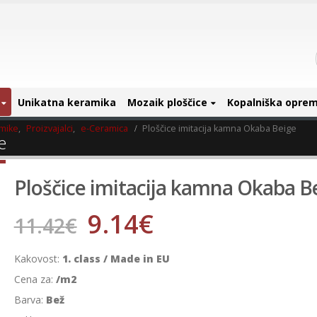
Unikatna keramika
Mozaik ploščice
Kopalniška opre
amike
,
Proizvajalci
,
e-Ceramica
Ploščice imitacija kamna Okaba Beige
e
Ploščice imitacija kamna Okaba B
9.14
€
11.42
€
Kakovost:
1. class / Made in EU
Cena za:
/m2
Barva:
Bež