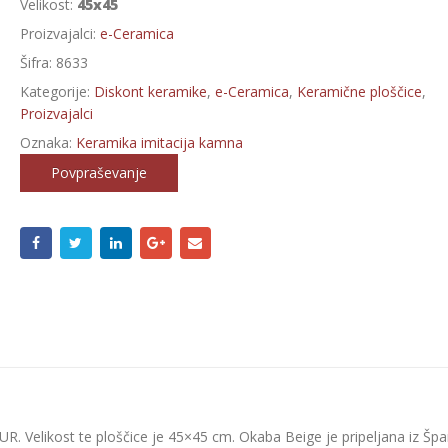
Velikost:
45x45
Proizvajalci:
e-Ceramica
Šifra:
8633
Kategorije:
Diskont keramike
,
e-Ceramica
,
Keramične ploščice
,
Proizvajalci
Oznaka:
Keramika imitacija kamna
Povpraševanje
R. Velikost te ploščice je 45×45 cm. Okaba Beige je pripeljana iz Špan