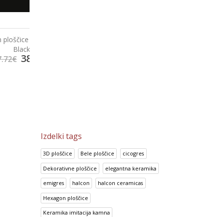
60 Super
Prisma Gris
Look Perla
7
€
14.95
€
14.70
€
18.69
€
18.38
€
Izdelki tags
3D ploščice
Bele ploščice
cicogres
Dekorativne ploščice
elegantna keramika
emigres
halcon
halcon ceramicas
Hexagon ploščice
Keramika imitacija kamna