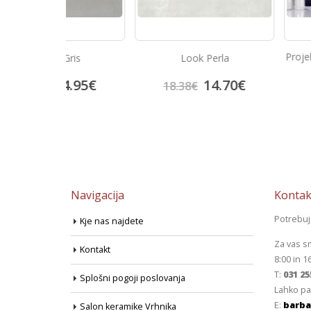
Projektne plošćice 
Gris
Look Perla
China Blu
30.
4.95
€
14.70
€
37.50
€
18.38
€
Navigacija
Kontak
Potrebu
Kje nas najdete
Za vas s
Kontakt
8:00 in 1
T:
031 25
Splošni pogoji poslovanja
Lahko pa
E:
barba
Salon keramike Vrhnika