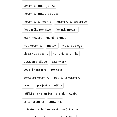
Keramika imitacija lesa
Keramika imitacija opeke
Keramika za hodnik
Keramika za kopalnico
Kopalniško pohištvo
Kovinski mozaik
lesen mozaik
manjši format
mat keramika
mosavit
Mozaik obloge
Mozaik za bazene
notranja keramika
Octagon ploščice
patchwork
poceni keramika
porcelan
porcelan keramika
poslikana keramika
precut
projektna ploščica
ratificirana keramika
stenski mozaik
talna keramika
umivalnik
Unikatni stekleni mozaiki
večji format