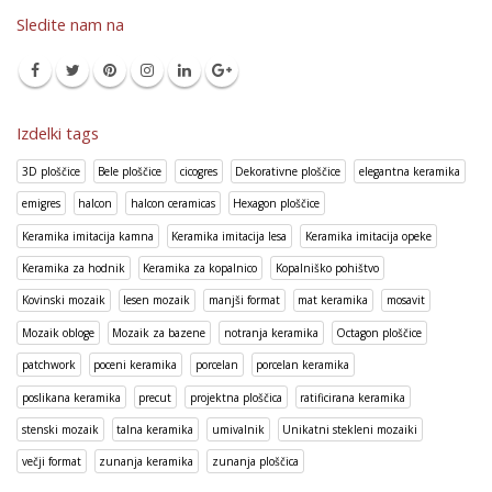
Sledite nam na
Izdelki tags
3D ploščice
Bele ploščice
cicogres
Dekorativne ploščice
elegantna keramika
emigres
halcon
halcon ceramicas
Hexagon ploščice
Keramika imitacija kamna
Keramika imitacija lesa
Keramika imitacija opeke
Keramika za hodnik
Keramika za kopalnico
Kopalniško pohištvo
Kovinski mozaik
lesen mozaik
manjši format
mat keramika
mosavit
Mozaik obloge
Mozaik za bazene
notranja keramika
Octagon ploščice
patchwork
poceni keramika
porcelan
porcelan keramika
poslikana keramika
precut
projektna ploščica
ratificirana keramika
stenski mozaik
talna keramika
umivalnik
Unikatni stekleni mozaiki
večji format
zunanja keramika
zunanja ploščica