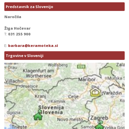
Predstavnik za Slovenijo
Naročila
Žiga Hočevar
T:
031 255 900
E:
barbara@keramoteka.si
Trgovine v Sloveniji