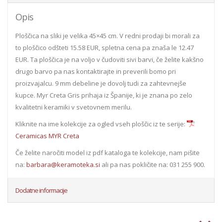
Opis
Ploščica na sliki je velika 45×45 cm. V redni prodaji bi morali za
to ploščico odšteti 15.58 EUR, spletna cena pa znaša le 12.47
EUR. Ta ploščica je na voljo v čudoviti sivi barvi, če želite kakšno
drugo barvo pa nas kontaktirajte in preverili bomo pri
proizvajalcu. 9 mm debeline je dovolj tudi za zahtevnejše
kupce. Myr Creta Gris prihaja iz Španije, ki je znana po zelo
kvalitetni keramiki v svetovnem merilu.
Kliknite na ime kolekcije za ogled vseh ploščic iz te serije:
Ceramicas MYR Creta
Če želite naročiti model iz pdf kataloga te kolekcije, nam pišite
na:
barbara@keramoteka.si
ali pa nas pokličite na: 031 255 900.
Dodatne informacije