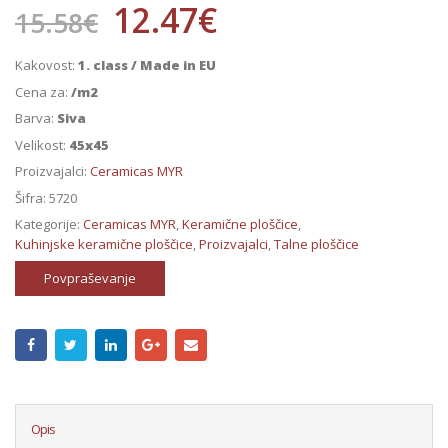
12.47
€
15.58
€
Kakovost:
1. class / Made in EU
Cena za:
/m2
Barva:
Siva
Velikost:
45x45
Proizvajalci:
Ceramicas MYR
Šifra:
5720
Kategorije:
Ceramicas MYR
,
Keramične ploščice
,
Kuhinjske keramične ploščice
,
Proizvajalci
,
Talne ploščice
Povpraševanje
Opis