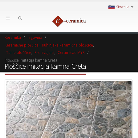
Slovenija
Keramika
Trgovina
Keramične ploščice
,
Kuhinjske keramične ploščice
,
Talne ploščice
,
Proizvajalci
,
Ceramicas MYR
Ploščice imitacija kamna Creta
Ploščice imitacija kamna Creta