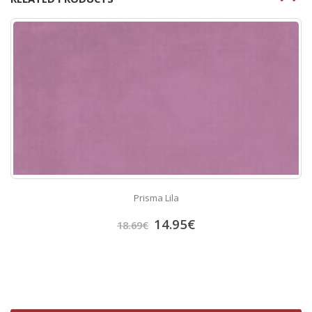
Prisma Lila
14.95
€
18.69
€