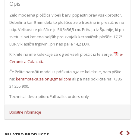
Opis
Zelo moderna ploščica v beli barvi popestri prav vsak prostor.
Debelina kar 9 mm dela to ploščico zelo trpežno in prestižno na
otip. Velikost te ploščice je 56,5×56,5 cm. Prihaja iz Španije, ki po
svetu slovi kot ena boljših proizvajalk keramičnih ploščic. 17,75
EUR v klasični trgovini, pri nas pa le 14,2 EUR.
Kliknite na ime kolekcije za ogled vseh ploščic iz te serije:
e-
Ceramica Calacatta
Če želite naročiti model iz pdf kataloga te kolekcije, nam pišite
na:
keramoteka.salon@gmail.com
ali pa nas pokličite na: +386
31 255 900.
Technical description: Full pallet orders only
Dodatne informacije
RELATED PRODUCTS