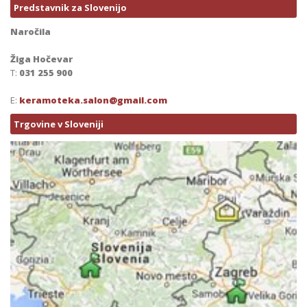
Predstavnik za Slovenijo
Naročila
Žiga Hočevar
T:
031 255 900
E:
keramoteka.salon@gmail.com
Trgovine v Sloveniji