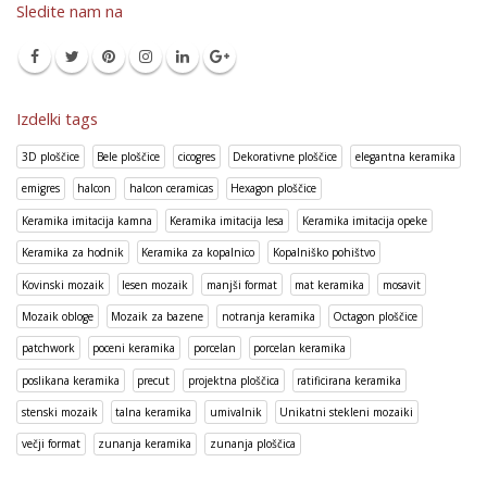
Sledite nam na
Izdelki tags
3D ploščice
Bele ploščice
cicogres
Dekorativne ploščice
elegantna keramika
emigres
halcon
halcon ceramicas
Hexagon ploščice
Keramika imitacija kamna
Keramika imitacija lesa
Keramika imitacija opeke
Keramika za hodnik
Keramika za kopalnico
Kopalniško pohištvo
Kovinski mozaik
lesen mozaik
manjši format
mat keramika
mosavit
Mozaik obloge
Mozaik za bazene
notranja keramika
Octagon ploščice
patchwork
poceni keramika
porcelan
porcelan keramika
poslikana keramika
precut
projektna ploščica
ratificirana keramika
stenski mozaik
talna keramika
umivalnik
Unikatni stekleni mozaiki
večji format
zunanja keramika
zunanja ploščica