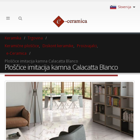
Slovenija
Keramika
Trgovina
Keramične ploščice
,
Diskont keramike
,
Proizvajalci
,
e-Ceramica
Ploščice imitacija kamna Calacatta Blanco
Ploščice imitacija kamna Calacatta Blanco