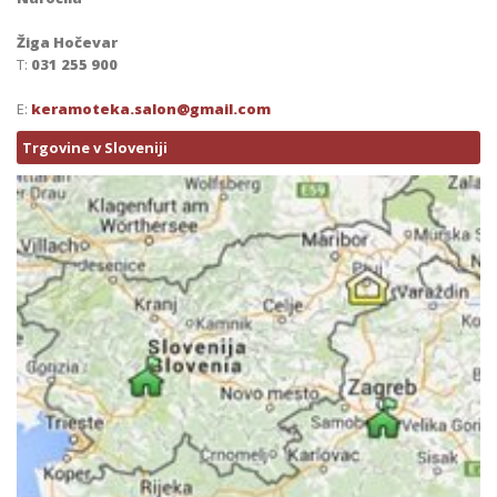
Žiga Hočevar
T:
031 255 900
E:
keramoteka.salon@gmail.com
Trgovine v Sloveniji