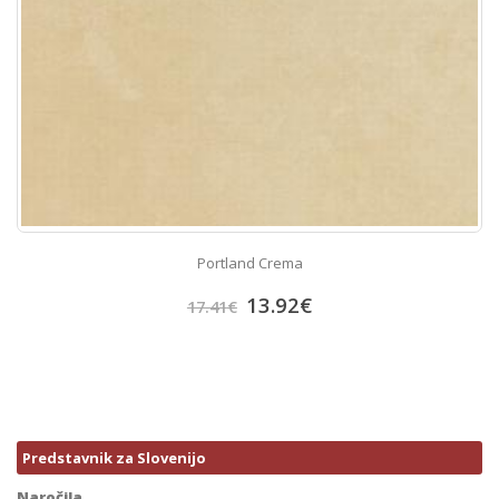
Portland Crema
13.92
€
17.41
€
Predstavnik za Slovenijo
Naročila