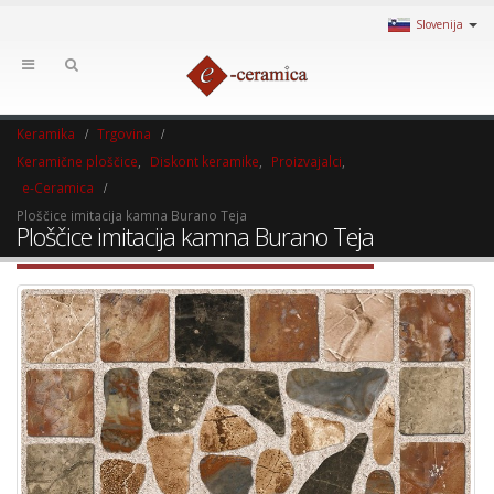
Slovenija
Keramika
Trgovina
Keramične ploščice
,
Diskont keramike
,
Proizvajalci
,
e-Ceramica
Ploščice imitacija kamna Burano Teja
Ploščice imitacija kamna Burano Teja