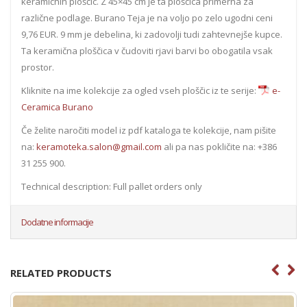
keramičnih ploščic. Z 45×45 cm je ta ploščica primerna za
različne podlage. Burano Teja je na voljo po zelo ugodni ceni
9,76 EUR. 9 mm je debelina, ki zadovolji tudi zahtevnejše kupce.
Ta keramična ploščica v čudoviti rjavi barvi bo obogatila vsak
prostor.
Kliknite na ime kolekcije za ogled vseh ploščic iz te serije:
e-
Ceramica Burano
Če želite naročiti model iz pdf kataloga te kolekcije, nam pišite
na:
keramoteka.salon@gmail.com
ali pa nas pokličite na: +386
31 255 900.
Technical description: Full pallet orders only
Dodatne informacije
RELATED PRODUCTS