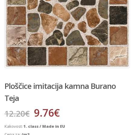
Ploščice imitacija kamna Burano
Teja
9.76
€
12.20
€
Kakovost:
1. class / Made in EU
Cena za:
/m2