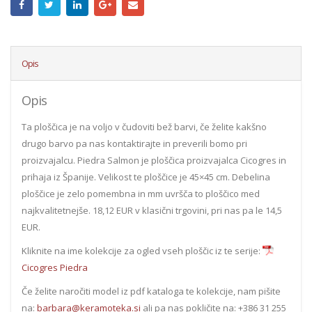
Opis
Opis
Ta ploščica je na voljo v čudoviti bež barvi, če želite kakšno
drugo barvo pa nas kontaktirajte in preverili bomo pri
proizvajalcu. Piedra Salmon je ploščica proizvajalca Cicogres in
prihaja iz Španije. Velikost te ploščice je 45×45 cm. Debelina
ploščice je zelo pomembna in mm uvršča to ploščico med
najkvalitetnejše. 18,12 EUR v klasični trgovini, pri nas pa le 14,5
EUR.
Kliknite na ime kolekcije za ogled vseh ploščic iz te serije:
Cicogres Piedra
Če želite naročiti model iz pdf kataloga te kolekcije, nam pišite
na:
barbara@keramoteka.si
ali pa nas pokličite na: +386 31 255