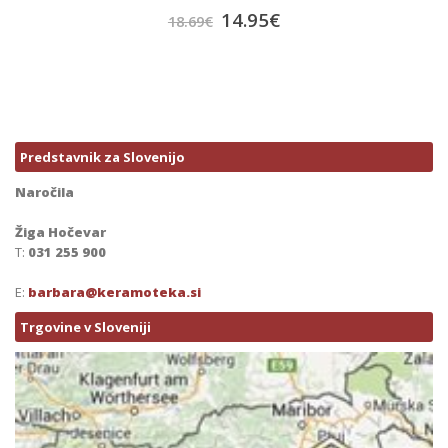
14.95
€
18.69
€
Predstavnik za Slovenijo
Naročila
Žiga Hočevar
T:
031 255 900
E:
barbara@keramoteka.si
Trgovine v Sloveniji