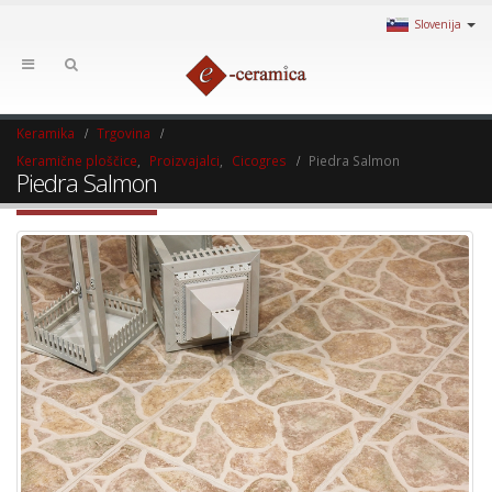
Slovenija
Keramika
Trgovina
Keramične ploščice
,
Proizvajalci
,
Cicogres
Piedra Salmon
Piedra Salmon