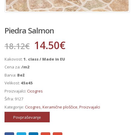
Piedra Salmon
14.50
€
18.12
€
Kakovost:
1. class / Made in EU
Cena za:
/m2
Barva:
Bež
Velikost:
45x45
Proizvajalci:
Cicogres
Šifra:
9127
Kategorije:
Cicogres
,
Keramične ploščice
,
Proizvajalci
Povpraševanje