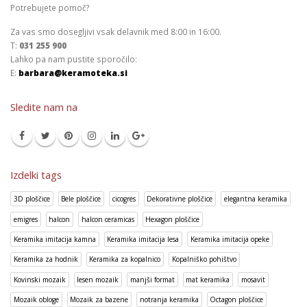
Potrebujete pomoč?
Za vas smo dosegljivi vsak delavnik med 8:00 in 16:00.
T:
031 255 900
Lahko pa nam pustite sporočilo:
E:
barbara@keramoteka.si
Sledite nam na
Izdelki tags
3D ploščice
Bele ploščice
cicogres
Dekorativne ploščice
elegantna keramika
emigres
halcon
halcon ceramicas
Hexagon ploščice
Keramika imitacija kamna
Keramika imitacija lesa
Keramika imitacija opeke
Keramika za hodnik
Keramika za kopalnico
Kopalniško pohištvo
Kovinski mozaik
lesen mozaik
manjši format
mat keramika
mosavit
Mozaik obloge
Mozaik za bazene
notranja keramika
Octagon ploščice