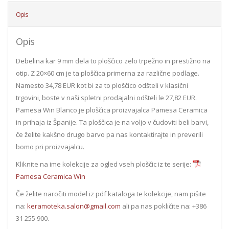
Opis
Opis
Debelina kar 9 mm dela to ploščico zelo trpežno in prestižno na
otip. Z 20×60 cm je ta ploščica primerna za različne podlage.
Namesto 34,78 EUR kot bi za to ploščico odšteli v klasični
trgovini, boste v naši spletni prodajalni odšteli le 27,82 EUR.
Pamesa Win Blanco je ploščica proizvajalca Pamesa Ceramica
in prihaja iz Španije. Ta ploščica je na voljo v čudoviti beli barvi,
če želite kakšno drugo barvo pa nas kontaktirajte in preverili
bomo pri proizvajalcu.
Kliknite na ime kolekcije za ogled vseh ploščic iz te serije:
Pamesa Ceramica Win
Če želite naročiti model iz pdf kataloga te kolekcije, nam pišite
na:
keramoteka.salon@gmail.com
ali pa nas pokličite na: +386
31 255 900.