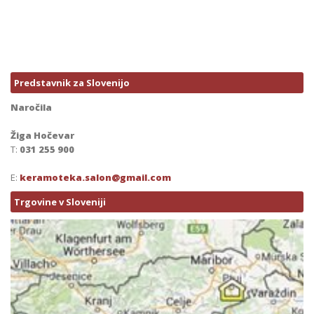
Predstavnik za Slovenijo
Naročila
Žiga Hočevar
T:
031 255 900
E:
keramoteka.salon@gmail.com
Trgovine v Sloveniji