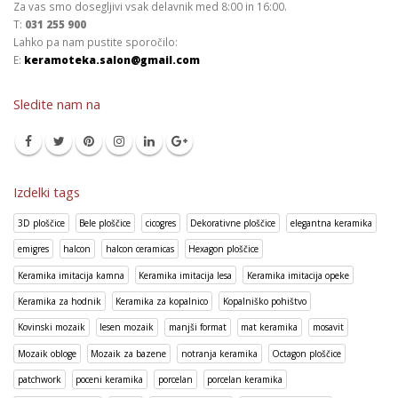
Za vas smo dosegljivi vsak delavnik med 8:00 in 16:00.
T:
031 255 900
Lahko pa nam pustite sporočilo:
E:
keramoteka.salon@gmail.com
Sledite nam na
Izdelki tags
3D ploščice
Bele ploščice
cicogres
Dekorativne ploščice
elegantna keramika
emigres
halcon
halcon ceramicas
Hexagon ploščice
Keramika imitacija kamna
Keramika imitacija lesa
Keramika imitacija opeke
Keramika za hodnik
Keramika za kopalnico
Kopalniško pohištvo
Kovinski mozaik
lesen mozaik
manjši format
mat keramika
mosavit
Mozaik obloge
Mozaik za bazene
notranja keramika
Octagon ploščice
patchwork
poceni keramika
porcelan
porcelan keramika