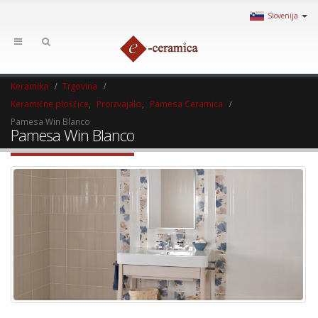
Slovenija
Keramika
Trgovina
Keramične ploščice
,
Proizvajalci
,
Pamesa Ceramica
Pamesa Win Blanco
Pamesa Win Blanco