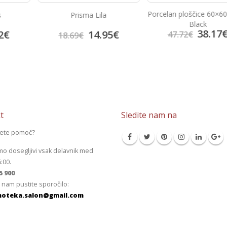
Porcelan ploščice 60×60 Super
a
Bambu Beige
Black
38.17
€
95
€
13.9
47.72
€
17.41
€
t
Sledite nam na
jete pomoč?
mo dosegljivi vsak delavnik med
6:00.
5 900
 nam pustite sporočilo:
oteka.salon@gmail.com