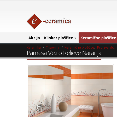
Akcija
Klinker ploščice
Keramične ploščice
Keramika
Trgovina
Keramične ploščice
,
Proizvajalci
,
Pamesa Vetro Relieve Naranja