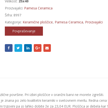
Velikost:
25x40
Proizvajalci:
Pamesa Ceramica
Šifra:
8997
Kategorije:
Keramične ploščice
,
Pamesa Ceramica
,
Proizvajalci
Povpraševanje
ične površine. Pri izbiri ploščice v oranžni barvi ne morete zgrešiti.
i je znana po zelo kvalitetni keramiki v svetovnem merilu. Redna cena 
ni trgovini pa jo lahko dobite že za 23,04 EUR. Ploščica je debela kar 