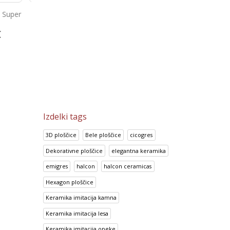
Look Crema
Portland Gris
2
€
14.70
€
13.92
€
18.38
€
17.41
€
Izdelki tags
3D ploščice
Bele ploščice
cicogres
Dekorativne ploščice
elegantna keramika
emigres
halcon
halcon ceramicas
Hexagon ploščice
Keramika imitacija kamna
Keramika imitacija lesa
Keramika imitacija opeke