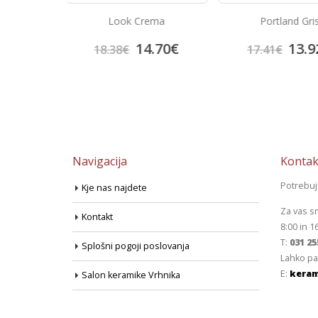
rema
Portland Gris
Prisma Lil
4.70
€
13.92
€
14.
17.41
€
18.69
€
Navigacija
Kontak
Potrebu
Kje nas najdete
Za vas s
Kontakt
8:00 in 1
T:
031 25
Splošni pogoji poslovanja
Lahko pa
E:
keram
Salon keramike Vrhnika