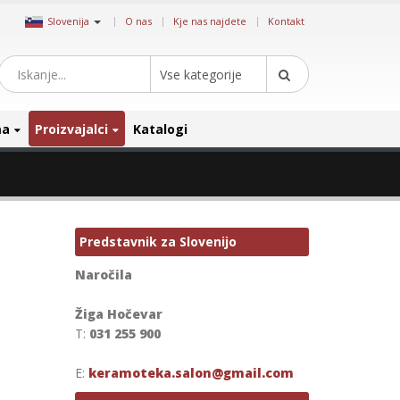
|
Slovenija
O nas
Kje nas najdete
Kontakt
Vse kategorije
ma
Proizvajalci
Katalogi
Predstavnik za Slovenijo
Naročila
Žiga Hočevar
T:
031 255 900
E:
keramoteka.salon@gmail.com