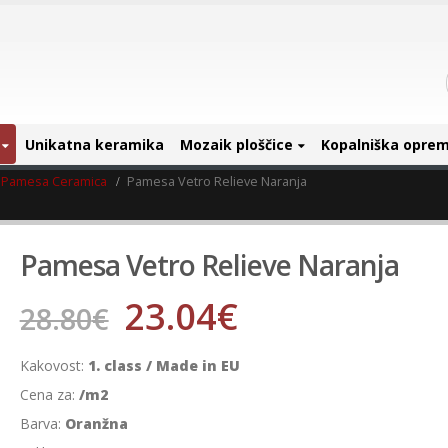
Unikatna keramika
Mozaik ploščice
Kopalniška opre
Pamesa Ceramica
Pamesa Vetro Relieve Naranja
Pamesa Vetro Relieve Naranja
23.04
€
28.80
€
Kakovost:
1. class / Made in EU
Cena za:
/m2
Barva:
Oranžna