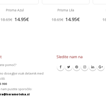
ul
Prisma Lila
Prisma Blanc
95
€
14.95
€
14.9
18.69
€
18.69
€
t
Sledite nam na
jete pomoč?
mo dosegljivi vsak delavnik med
6:00.
5 900
 nam pustite sporočilo:
ra@keramoteka.si