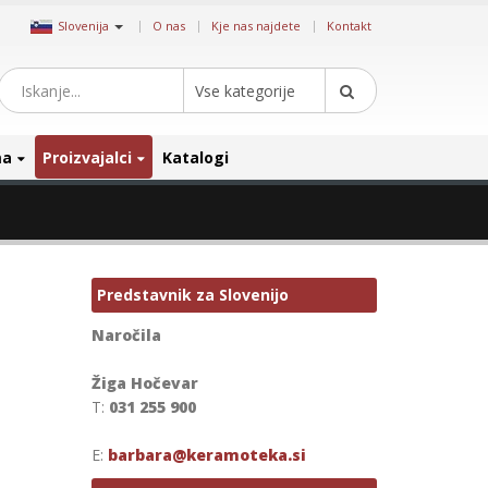
|
Slovenija
O nas
Kje nas najdete
Kontakt
Vse kategorije
ma
Proizvajalci
Katalogi
Predstavnik za Slovenijo
Naročila
Žiga Hočevar
T:
031 255 900
E:
barbara@keramoteka.si