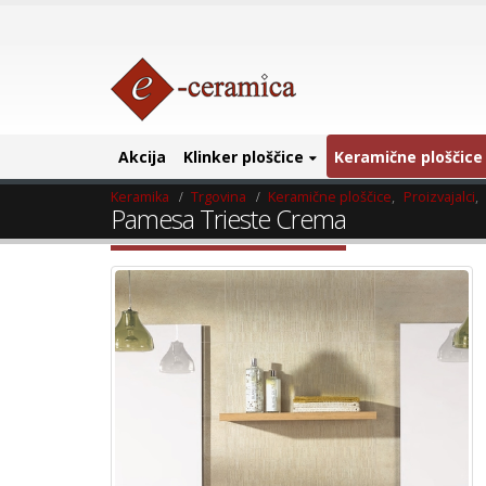
Akcija
Klinker ploščice
Keramične ploščice
Keramika
Trgovina
Keramične ploščice
,
Proizvajalci
,
Pamesa Trieste Crema