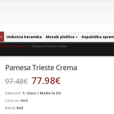
Unikatna keramika
Mozaik ploščice
Kopalniška opre
Pamesa Ceramica
Pamesa Trieste Crema
Pamesa Trieste Crema
77.98
€
97.48
€
Kakovost:
1. class / Made in EU
Cena za:
/m2
Barva:
Bež