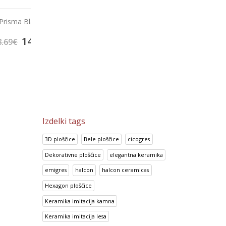
Ploščice za kopalnico
Ploščice za kopalnico C
o
Metropolitan Grey
Line Yellow
57.38
€
52.38
€
5
€
71.72
€
65.47
€
Izdelki tags
3D ploščice
Bele ploščice
cicogres
Dekorativne ploščice
elegantna keramika
emigres
halcon
halcon ceramicas
Hexagon ploščice
Keramika imitacija kamna
Keramika imitacija lesa