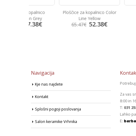
kopalnico
Ploščice za kopalnico Color
Prisma Az
an Grey
Line Yellow
7.38
€
52.38
€
14.
65.47
€
18.69
€
Navigacija
Kontak
Potrebu
Kje nas najdete
Za vas s
Kontakt
8:00 in 1
T:
031 25
Splošni pogoji poslovanja
Lahko pa
E:
barba
Salon keramike Vrhnika