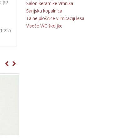
o po
Salon keramike Vrhnika
Sanjska kopalnica
Talne ploščice v imitaciji lesa
Viseče WC školjke
31 255