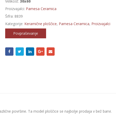
Velikost:
30x60
Proizvajalci:
Pamesa Ceramica
Šifra:
8839
Kategorije:
Keramične ploščice
,
Pamesa Ceramica
,
Proizvajalci
Povpraševanje
azlične površine. Ta model ploščice se najbolje prodaja v bež barvi.