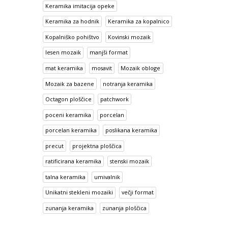
Keramika imitacija opeke
Keramika za hodnik
Keramika za kopalnico
Kopalniško pohištvo
Kovinski mozaik
lesen mozaik
manjši format
mat keramika
mosavit
Mozaik obloge
Mozaik za bazene
notranja keramika
Octagon ploščice
patchwork
poceni keramika
porcelan
porcelan keramika
poslikana keramika
precut
projektna ploščica
ratificirana keramika
stenski mozaik
talna keramika
umivalnik
Unikatni stekleni mozaiki
večji format
zunanja keramika
zunanja ploščica