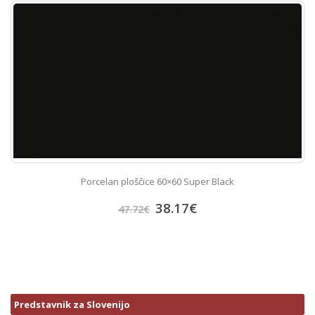
Porcelan ploščice 60×60 Super Black
38.17
€
47.72
€
Predstavnik za Slovenijo