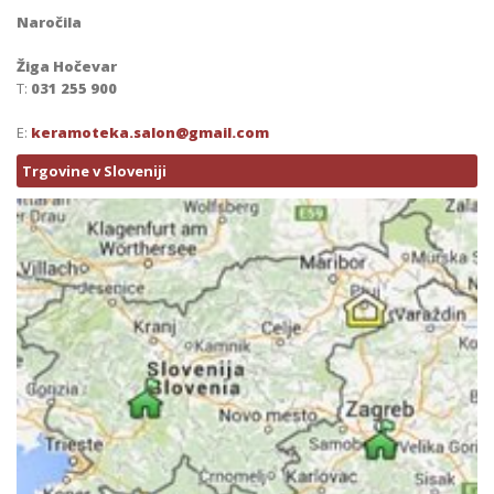
Naročila
Žiga Hočevar
T:
031 255 900
E:
keramoteka.salon@gmail.com
Trgovine v Sloveniji