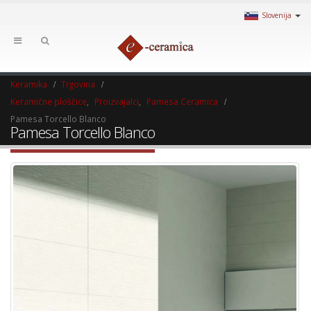
Slovenija
Keramika
Trgovina
Keramične ploščice
,
Proizvajalci
,
Pamesa Ceramica
Pamesa Torcello Blanco
Pamesa Torcello Blanco