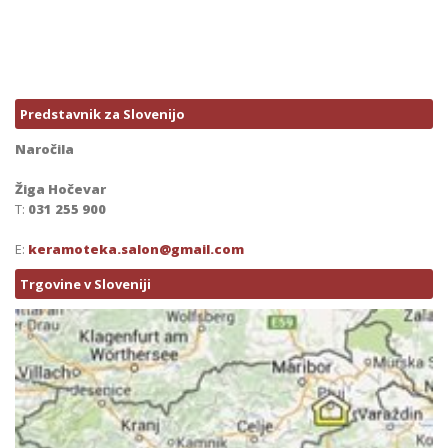
Predstavnik za Slovenijo
Naročila
Žiga Hočevar
T:
031 255 900
E:
keramoteka.salon@gmail.com
Trgovine v Sloveniji