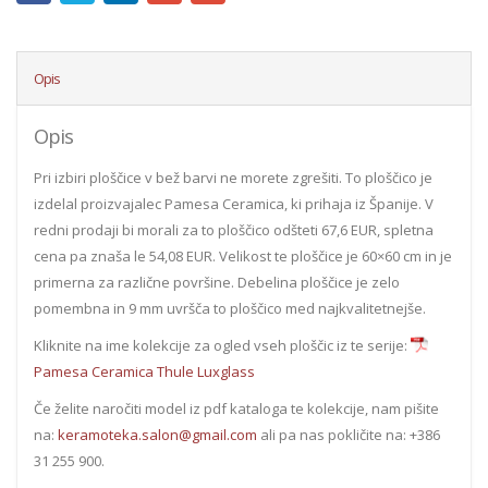
Opis
Opis
Pri izbiri ploščice v bež barvi ne morete zgrešiti. To ploščico je
izdelal proizvajalec Pamesa Ceramica, ki prihaja iz Španije. V
redni prodaji bi morali za to ploščico odšteti 67,6 EUR, spletna
cena pa znaša le 54,08 EUR. Velikost te ploščice je 60×60 cm in je
primerna za različne površine. Debelina ploščice je zelo
pomembna in 9 mm uvršča to ploščico med najkvalitetnejše.
Kliknite na ime kolekcije za ogled vseh ploščic iz te serije:
Pamesa Ceramica Thule Luxglass
Če želite naročiti model iz pdf kataloga te kolekcije, nam pišite
na:
keramoteka.salon@gmail.com
ali pa nas pokličite na: +386
31 255 900.