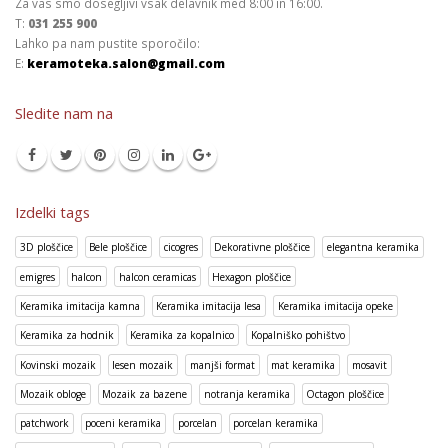
Za vas smo dosegljivi vsak delavnik med 8:00 in 16:00.
T:
031 255 900
Lahko pa nam pustite sporočilo:
E:
keramoteka.salon@gmail.com
Sledite nam na
Izdelki tags
3D ploščice
Bele ploščice
cicogres
Dekorativne ploščice
elegantna keramika
emigres
halcon
halcon ceramicas
Hexagon ploščice
Keramika imitacija kamna
Keramika imitacija lesa
Keramika imitacija opeke
Keramika za hodnik
Keramika za kopalnico
Kopalniško pohištvo
Kovinski mozaik
lesen mozaik
manjši format
mat keramika
mosavit
Mozaik obloge
Mozaik za bazene
notranja keramika
Octagon ploščice
patchwork
poceni keramika
porcelan
porcelan keramika