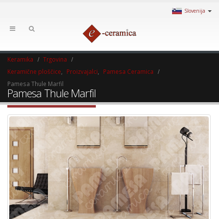
Slovenija
Keramika
Trgovina
Keramične ploščice
,
Proizvajalci
,
Pamesa Ceramica
Pamesa Thule Marfil
Pamesa Thule Marfil