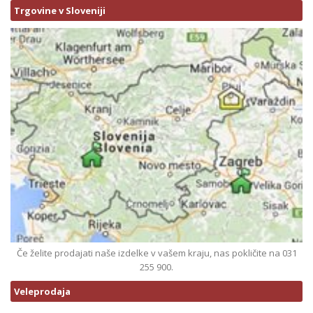
Trgovine v Sloveniji
Če želite prodajati naše izdelke v vašem kraju, nas pokličite na 031
255 900.
Veleprodaja