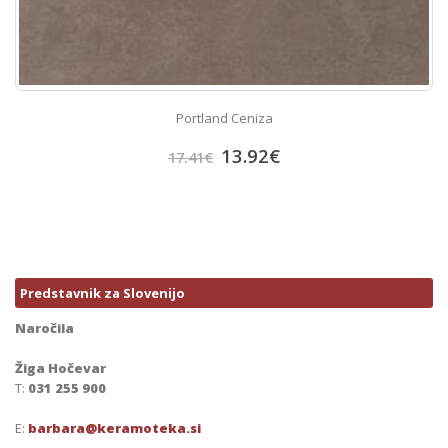
Portland Ceniza
13.92
€
17.41
€
Predstavnik za Slovenijo
Naročila
Žiga Hočevar
T:
031 255 900
E:
barbara@keramoteka.si