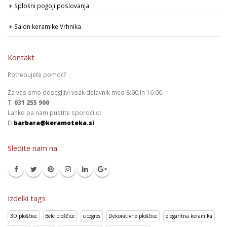
Splošni pogoji poslovanja
Salon keramike Vrhnika
Kontakt
Potrebujete pomoč?
Za vas smo dosegljivi vsak delavnik med 8:00 in 16:00.
T:
031 255 900
Lahko pa nam pustite sporočilo:
E:
barbara@keramoteka.si
Sledite nam na
Izdelki tags
3D ploščice
Bele ploščice
cicogres
Dekorativne ploščice
elegantna keramika