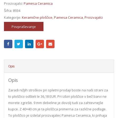
Proizvajalci:
Pamesa Ceramica
Šifra:
8934
Kategorije:
Keramične ploščice
,
Pamesa Ceramica
,
Proizvajalci
Povpraševanje
Opis
Opis
Zaradi nižjih stroškov pri spletni prodaji boste na naši strani za
to ploščico odšteli le 36,18 EUR. Pri izbiri ploščice v bež barvi ne
morete zgrešiti. 9 mm debeline je dovolj tudi za zahtevnejše
kupce. Z 40×40 cm je ta ploščica primerna za različne podlage.
To ploščico je izdelal proizvajalec Pamesa Ceramica, ki prihaja