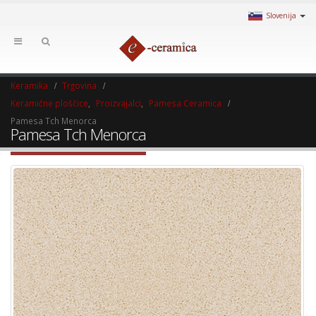
Slovenija
Keramika
Trgovina
Keramične ploščice
,
Proizvajalci
,
Pamesa Ceramica
Pamesa Tch Menorca
Pamesa Tch Menorca