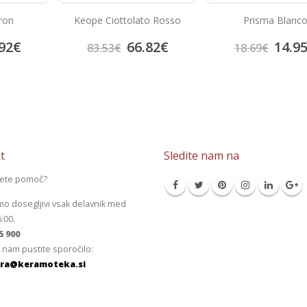
ron
Keope Ciottolato Rosso
Prisma Blanc
92
€
66.82
€
14.9
83.53
€
18.69
€
t
Sledite nam na
jete pomoč?
mo dosegljivi vsak delavnik med
6:00.
5 900
 nam pustite sporočilo:
ra@keramoteka.si