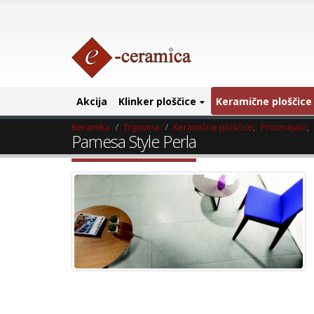
Akcija
Klinker ploščice
Keramične ploščice
Keramika
Trgovina
Keramične ploščice
,
Proizvajalci
,
Pamesa Style Perla