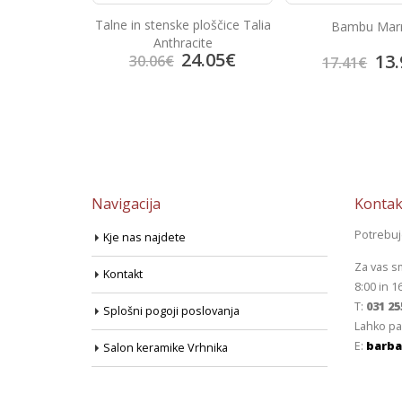
alnico Color
Talne in stenske ploščice Talia
Bambu Mar
llow
Anthracite
2.38
€
24.05
€
13.
30.06
€
17.41
€
Navigacija
Kontak
Potrebu
Kje nas najdete
Za vas s
Kontakt
8:00 in 1
T:
031 25
Splošni pogoji poslovanja
Lahko pa
E:
barba
Salon keramike Vrhnika