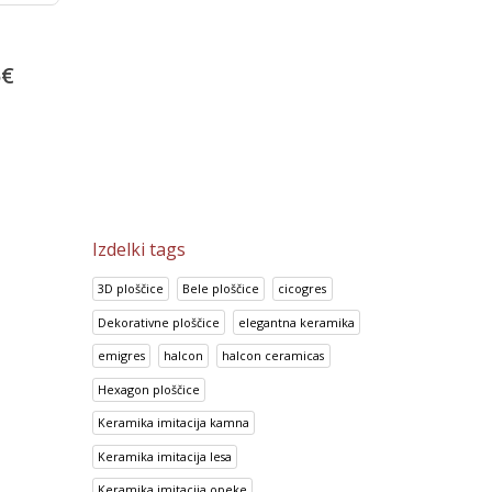
Ploščice za kopalnico Color
Talne in stenske ploščice
o
Line Yellow
Anthracite
52.38
€
24.05
€
5
€
65.47
€
30.06
€
Izdelki tags
3D ploščice
Bele ploščice
cicogres
Dekorativne ploščice
elegantna keramika
emigres
halcon
halcon ceramicas
Hexagon ploščice
Keramika imitacija kamna
Keramika imitacija lesa
Keramika imitacija opeke