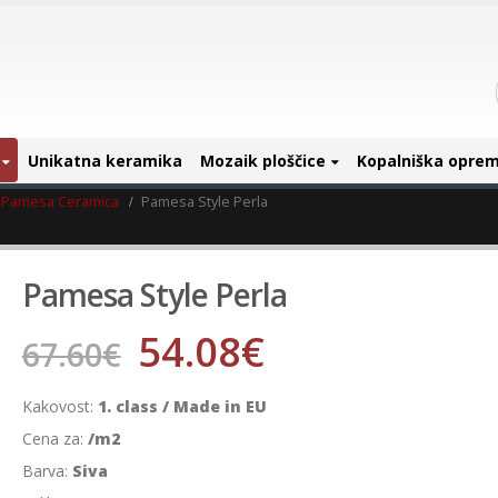
Unikatna keramika
Mozaik ploščice
Kopalniška opre
Pamesa Ceramica
Pamesa Style Perla
Pamesa Style Perla
54.08
€
67.60
€
Kakovost:
1. class / Made in EU
Cena za:
/m2
Barva:
Siva