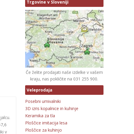
Trgovine v Sloveniji
Če želite prodajati naše izdelke v vašem
kraju, nas pokličite na 031 255 900.
Veleprodaja
Posebni umivalniki
3D izris kopalnice in kuhinje
Keramika za tla
jalcu.
Ploščice imitacija lesa
67,6
Ploščice za kuhinjo
ki v