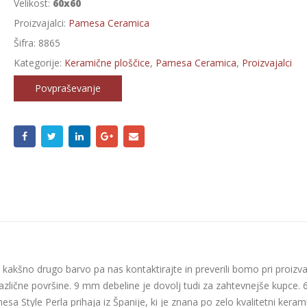
Velikost:
60x60
Proizvajalci:
Pamesa Ceramica
Šifra:
8865
Kategorije:
Keramične ploščice
,
Pamesa Ceramica
,
Proizvajalci
Povpraševanje
ite kakšno drugo barvo pa nas kontaktirajte in preverili bomo pri proizva
različne površine. 9 mm debeline je dovolj tudi za zahtevnejše kupce. 
esa Style Perla prihaja iz Španije, ki je znana po zelo kvalitetni kerami