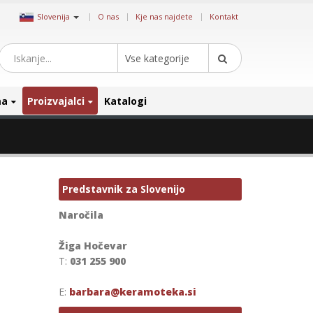
|
Slovenija
O nas
Kje nas najdete
Kontakt
Vse kategorije
ma
Proizvajalci
Katalogi
Predstavnik za Slovenijo
Naročila
Žiga Hočevar
T:
031 255 900
E:
barbara@keramoteka.si