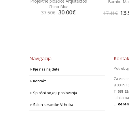
ce Arquitectos
Bambu Marfil
Portland Ma
Blue
0.00
€
13.92
€
13.
17.41
€
17.41
€
Navigacija
Kontak
Potrebu
Kje nas najdete
Za vas s
Kontakt
8:00 in 1
T:
031 25
Splošni pogoji poslovanja
Lahko pa
E:
keram
Salon keramike Vrhnika