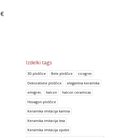
Projektne plošćice Arquitectos
Bambu Marfil
China Blue
30.00
€
5
€
13.92
€
37.50
€
17.41
€
Izdelki tags
3D ploščice
Bele ploščice
cicogres
Dekorativne ploščice
elegantna keramika
emigres
halcon
halcon ceramicas
Hexagon ploščice
Keramika imitacija kamna
Keramika imitacija lesa
Keramika imitacija opeke