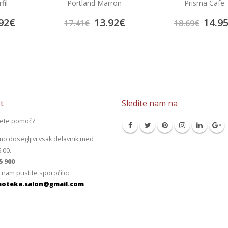
rron
Prisma Cafe
Prisma Gris
92
€
14.95
€
14.9
18.69
€
18.69
€
t
Sledite nam na
jete pomoč?
mo dosegljivi vsak delavnik med
6:00.
5 900
 nam pustite sporočilo:
oteka.salon@gmail.com