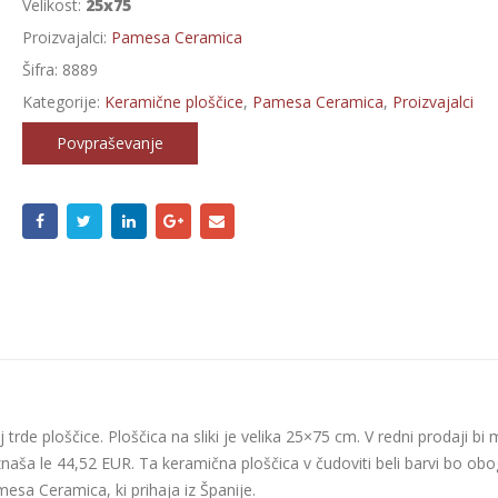
Velikost:
25x75
Proizvajalci:
Pamesa Ceramica
Šifra:
8889
Kategorije:
Keramične ploščice
,
Pamesa Ceramica
,
Proizvajalci
Povpraševanje
trde ploščice. Ploščica na sliki je velika 25×75 cm. V redni prodaji bi 
naša le 44,52 EUR. Ta keramična ploščica v čudoviti beli barvi bo obo
mesa Ceramica, ki prihaja iz Španije.