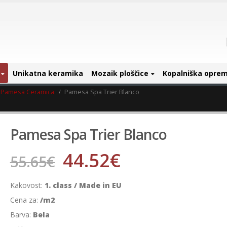
Unikatna keramika
Mozaik ploščice
Kopalniška opre
Pamesa Ceramica
Pamesa Spa Trier Blanco
Pamesa Spa Trier Blanco
44.52
€
55.65
€
Kakovost:
1. class / Made in EU
Cena za:
/m2
Barva:
Bela