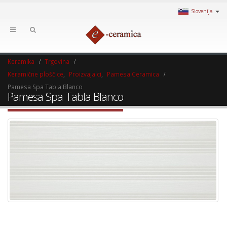
Slovenija
Keramika
Trgovina
Keramične ploščice
,
Proizvajalci
,
Pamesa Ceramica
Pamesa Spa Tabla Blanco
Pamesa Spa Tabla Blanco