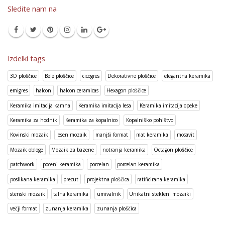
Sledite nam na
Izdelki tags
3D ploščice
Bele ploščice
cicogres
Dekorativne ploščice
elegantna keramika
emigres
halcon
halcon ceramicas
Hexagon ploščice
Keramika imitacija kamna
Keramika imitacija lesa
Keramika imitacija opeke
Keramika za hodnik
Keramika za kopalnico
Kopalniško pohištvo
Kovinski mozaik
lesen mozaik
manjši format
mat keramika
mosavit
Mozaik obloge
Mozaik za bazene
notranja keramika
Octagon ploščice
patchwork
poceni keramika
porcelan
porcelan keramika
poslikana keramika
precut
projektna ploščica
ratificirana keramika
stenski mozaik
talna keramika
umivalnik
Unikatni stekleni mozaiki
večji format
zunanja keramika
zunanja ploščica