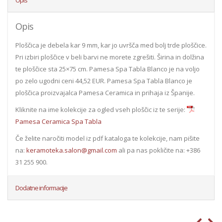
Opis
Ploščica je debela kar 9 mm, kar jo uvršča med bolj trde ploščice.
Pri izbiri ploščice v beli barvi ne morete zgrešiti. Širina in dolžina
te ploščice sta 25×75 cm. Pamesa Spa Tabla Blanco je na voljo
po zelo ugodni ceni 44,52 EUR. Pamesa Spa Tabla Blanco je
ploščica proizvajalca Pamesa Ceramica in prihaja iz Španije.
Kliknite na ime kolekcije za ogled vseh ploščic iz te serije:
Pamesa Ceramica Spa Tabla
Če želite naročiti model iz pdf kataloga te kolekcije, nam pišite
na:
keramoteka.salon@gmail.com
ali pa nas pokličite na: +386
31 255 900.
Dodatne informacije