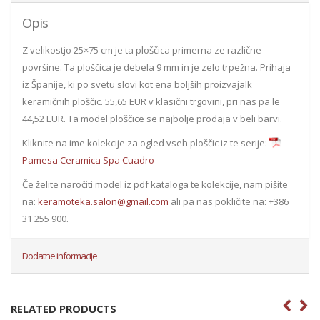
Opis
Z velikostjo 25×75 cm je ta ploščica primerna ze različne
površine. Ta ploščica je debela 9 mm in je zelo trpežna. Prihaja
iz Španije, ki po svetu slovi kot ena boljših proizvajalk
keramičnih ploščic. 55,65 EUR v klasični trgovini, pri nas pa le
44,52 EUR. Ta model ploščice se najbolje prodaja v beli barvi.
Kliknite na ime kolekcije za ogled vseh ploščic iz te serije:
Pamesa Ceramica Spa Cuadro
Če želite naročiti model iz pdf kataloga te kolekcije, nam pišite
na:
keramoteka.salon@gmail.com
ali pa nas pokličite na: +386
31 255 900.
Dodatne informacije
RELATED PRODUCTS