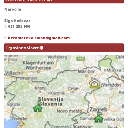
Naročila
Žiga Hočevar
T:
031 255 900
E:
keramoteka.salon@gmail.com
Trgovine v Sloveniji