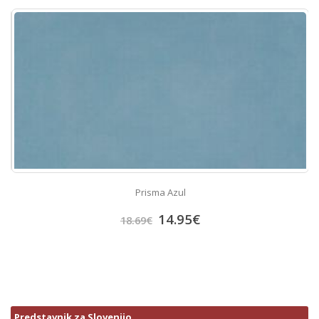
Prisma Azul
14.95
€
18.69
€
Predstavnik za Slovenijo