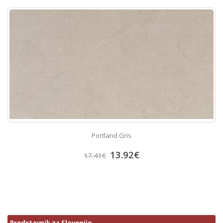
Portland Gris
13.92
€
17.41
€
Predstavnik za Slovenijo