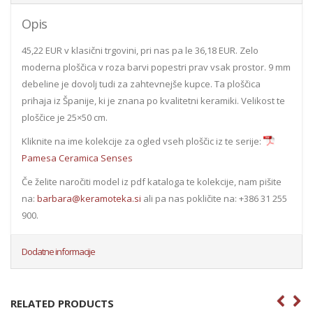
Opis
45,22 EUR v klasični trgovini, pri nas pa le 36,18 EUR. Zelo
moderna ploščica v roza barvi popestri prav vsak prostor. 9 mm
debeline je dovolj tudi za zahtevnejše kupce. Ta ploščica
prihaja iz Španije, ki je znana po kvalitetni keramiki. Velikost te
ploščice je 25×50 cm.
Kliknite na ime kolekcije za ogled vseh ploščic iz te serije:
Pamesa Ceramica Senses
Če želite naročiti model iz pdf kataloga te kolekcije, nam pišite
na:
barbara@keramoteka.si
ali pa nas pokličite na: +386 31 255
900.
Dodatne informacije
RELATED PRODUCTS