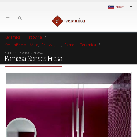
Slovenija
Keramika
Trgovina
Keramične ploščice
,
Proizvajalci
,
Pamesa Ceramica
Pamesa Senses Fresa
Pamesa Senses Fresa