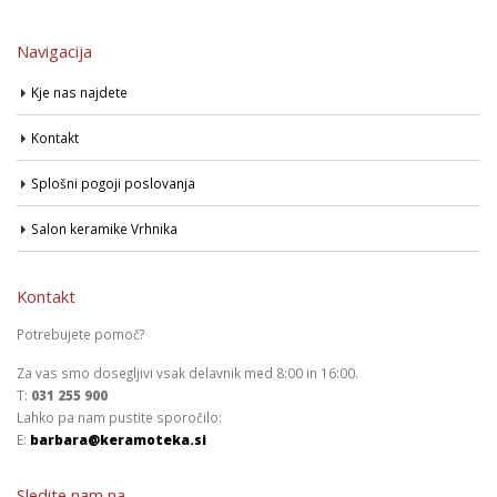
Navigacija
Kje nas najdete
Kontakt
Splošni pogoji poslovanja
Salon keramike Vrhnika
Kontakt
Potrebujete pomoč?
Za vas smo dosegljivi vsak delavnik med 8:00 in 16:00.
T:
031 255 900
Lahko pa nam pustite sporočilo:
E:
barbara@keramoteka.si
Sledite nam na