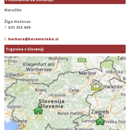
Naročila
Žiga Hočevar
T:
031 255 900
E:
barbara@keramoteka.si
Trgovine v Sloveniji