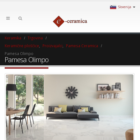
Slovenija
Keramika
Trgovina
Keramične ploščice
,
Proizvajalci
,
Pamesa Ceramica
Pamesa Olimpo
Pamesa Olimpo