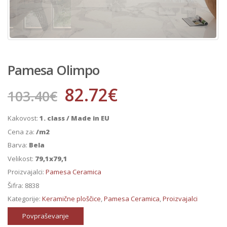
Pamesa Olimpo
82.72
€
103.40
€
Kakovost:
1. class / Made in EU
Cena za:
/m2
Barva:
Bela
Velikost:
79,1x79,1
Proizvajalci:
Pamesa Ceramica
Šifra:
8838
Kategorije:
Keramične ploščice
,
Pamesa Ceramica
,
Proizvajalci
Povpraševanje