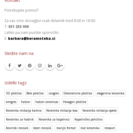
Kontakt
Potrebujete pomoč?
Za vas smo dosegljivi vsak delavnik med 8:00 in 16:00.
T:
031 255 900
Lahko pa nam pustite sporočilo:
E:
barbara@keramoteka.si
Sledite nam na
Izdelki tags
3D ploščice
Bele ploščice
cicogres
Dekorativne ploščice
elegantna keramika
emigres
halcon
halcon ceramicas
Hexagon ploščice
Keramika imitacija kamna
Keramika imitacija lesa
Keramika imitacija opeke
Keramika za hodnik
Keramika za kopalnico
Kopalniško pohištvo
Kovinski mozaik
lesen mozaik
manjši format
mat keramika
mosavit