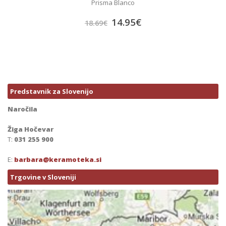
Prisma Blanco
14.95
€
18.69
€
Predstavnik za Slovenijo
Naročila
Žiga Hočevar
T:
031 255 900
E:
barbara@keramoteka.si
Trgovine v Sloveniji