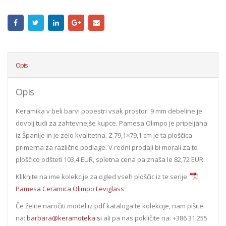
Opis
Opis
Keramika v beli barvi popestri vsak prostor. 9 mm debeline je
dovolj tudi za zahtevnejše kupce. Pamesa Olimpo je pripeljana
iz Španije in je zelo kvalitetna. Z 79,1×79,1 cm je ta ploščica
primerna za različne podlage. V redni prodaji bi morali za to
ploščico odšteti 103,4 EUR, spletna cena pa znaša le 82,72 EUR.
Kliknite na ime kolekcije za ogled vseh ploščic iz te serije:
Pamesa Ceramica Olimpo Leviglass
Če želite naročiti model iz pdf kataloga te kolekcije, nam pišite
na:
barbara@keramoteka.si
ali pa nas pokličite na: +386 31 255