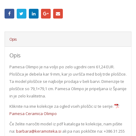
Opis
Opis
Pamesa Olimpo je na voljo po zelo ugodni ceni 61,24 EUR.
Ploščica je debela kar 9 mm, kar jo uvršča med bolj trde ploščice.
Ta model ploščice se najbolje prodaja v beli barvi. Dimenzije te
ploščice so 79,1×79,1 cm. Pamesa Olimpo je pripeljana iz Španije
in je zelo kvalitetna.
Kliknite na ime kolekcije za ogled vseh ploščic iz te serije:
Pamesa Ceramica Olimpo
Če želite naročiti model iz pdf kataloga te kolekcije, nam pišite
na:
barbara@keramoteka.si
ali pa nas pokličite na: +386 31 255