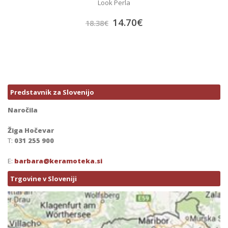
Look Perla
14.70
€
18.38
€
Predstavnik za Slovenijo
Naročila
Žiga Hočevar
T:
031 255 900
E:
barbara@keramoteka.si
Trgovine v Sloveniji