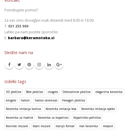
Kontakt
Potrebujete pomoč?
Za vas smo dosegljivi vsak delavnik med 8:00 in 16:00.
T:
031 255 900
Lahko pa nam pustite sporočilo:
E:
barbara@keramoteka.si
Sledite nam na
Izdelki tags
3D ploščice
Bele ploščice
cicogres
Dekorativne ploščice
elegantna keramika
emigres
halcon
halcon ceramicas
Hexagon ploščice
Keramika imitacija kamna
Keramika imitacija lesa
Keramika imitacija opeke
Keramika za hodnik
Keramika za kopalnico
Kopalniško pohištvo
Kovinski mozaik
lesen mozaik
manjši format
mat keramika
mosavit