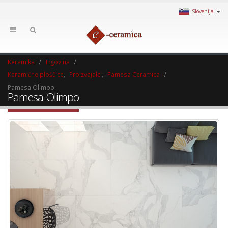
Slovenija
Keramika
Trgovina
Keramične ploščice
,
Proizvajalci
,
Pamesa Ceramica
Pamesa Olimpo
Pamesa Olimpo