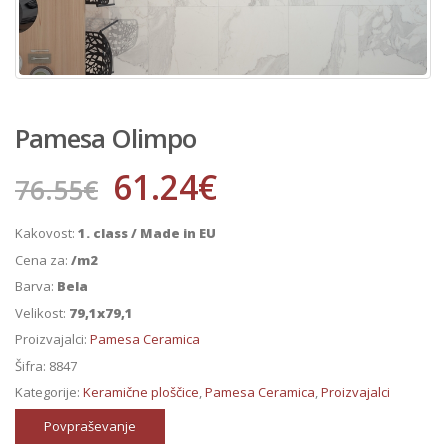
Pamesa Olimpo
61.24
€
76.55
€
Kakovost:
1. class / Made in EU
Cena za:
/m2
Barva:
Bela
Velikost:
79,1x79,1
Proizvajalci:
Pamesa Ceramica
Šifra:
8847
Kategorije:
Keramične ploščice
,
Pamesa Ceramica
,
Proizvajalci
Povpraševanje