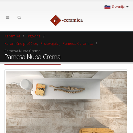
Slovenija
Keramika
Trgovina
Keramične ploščice
,
Proizvajalci
,
Pamesa Ceramica
Pamesa Nuba Crema
Pamesa Nuba Crema