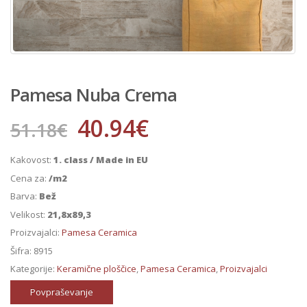
Pamesa Nuba Crema
40.94
€
51.18
€
Kakovost:
1. class / Made in EU
Cena za:
/m2
Barva:
Bež
Velikost:
21,8x89,3
Proizvajalci:
Pamesa Ceramica
Šifra:
8915
Kategorije:
Keramične ploščice
,
Pamesa Ceramica
,
Proizvajalci
Povpraševanje