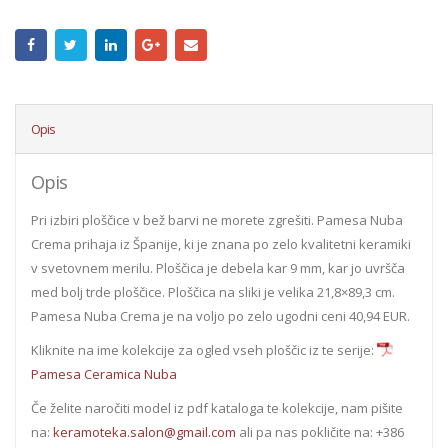
Opis
Opis
Pri izbiri ploščice v bež barvi ne morete zgrešiti. Pamesa Nuba
Crema prihaja iz Španije, ki je znana po zelo kvalitetni keramiki
v svetovnem merilu. Ploščica je debela kar 9 mm, kar jo uvršča
med bolj trde ploščice. Ploščica na sliki je velika 21,8×89,3 cm.
Pamesa Nuba Crema je na voljo po zelo ugodni ceni 40,94 EUR.
Kliknite na ime kolekcije za ogled vseh ploščic iz te serije:
Pamesa Ceramica Nuba
Če želite naročiti model iz pdf kataloga te kolekcije, nam pišite
na:
keramoteka.salon@gmail.com
ali pa nas pokličite na: +386