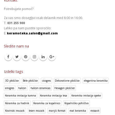
Kontakt
Potrebujete pomoč?
Za vas smo dosegljivi vsak delavnik med 8:00 in 16:00.
T:
031 255 900
Lahko pa nam pustite sporočilo:
E:
keramoteka.salon@gmail.com
Sledite nam na
Izdelki tags
3D ploščice
Bele ploščice
cicogres
Dekorativne ploščice
elegantna keramika
emigres
halcon
halcon ceramicas
Hexagon ploščice
Keramika imitacija kamna
Keramika imitacija lesa
Keramika imitacija opeke
Keramika za hodnik
Keramika za kopalnico
Kopalniško pohištvo
Kovinski mozaik
lesen mozaik
manjši format
mat keramika
mosavit