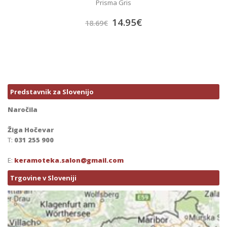
Prisma Gris
14.95
€
18.69
€
Predstavnik za Slovenijo
Naročila
Žiga Hočevar
T:
031 255 900
E:
keramoteka.salon@gmail.com
Trgovine v Sloveniji