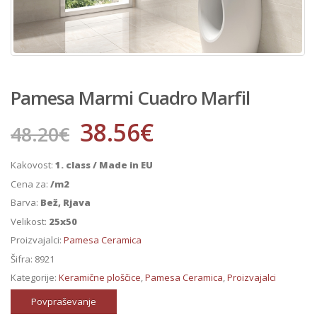
Pamesa Marmi Cuadro Marfil
38.56
€
48.20
€
Kakovost:
1. class / Made in EU
Cena za:
/m2
Barva:
Bež, Rjava
Velikost:
25x50
Proizvajalci:
Pamesa Ceramica
Šifra:
8921
Kategorije:
Keramične ploščice
,
Pamesa Ceramica
,
Proizvajalci
Povpraševanje