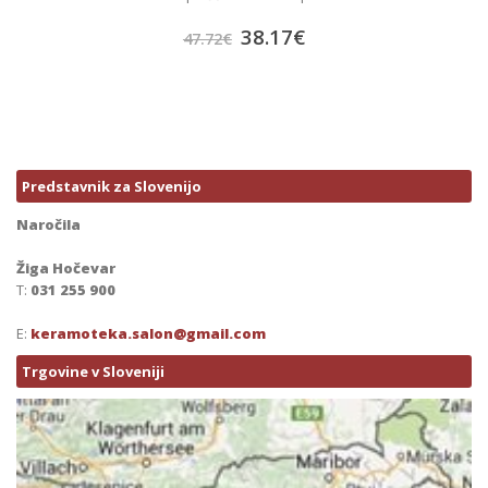
38.17
€
47.72
€
Predstavnik za Slovenijo
Naročila
Žiga Hočevar
T:
031 255 900
E:
keramoteka.salon@gmail.com
Trgovine v Sloveniji