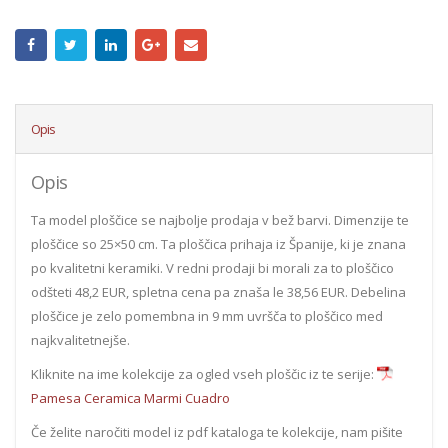
Opis
Opis
Ta model ploščice se najbolje prodaja v bež barvi. Dimenzije te
ploščice so 25×50 cm. Ta ploščica prihaja iz Španije, ki je znana
po kvalitetni keramiki. V redni prodaji bi morali za to ploščico
odšteti 48,2 EUR, spletna cena pa znaša le 38,56 EUR. Debelina
ploščice je zelo pomembna in 9 mm uvršča to ploščico med
najkvalitetnejše.
Kliknite na ime kolekcije za ogled vseh ploščic iz te serije:
Pamesa Ceramica Marmi Cuadro
Če želite naročiti model iz pdf kataloga te kolekcije, nam pišite