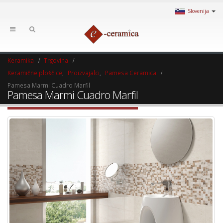
Slovenija
Keramika
Trgovina
Keramične ploščice
,
Proizvajalci
,
Pamesa Ceramica
Pamesa Marmi Cuadro Marfil
Pamesa Marmi Cuadro Marfil