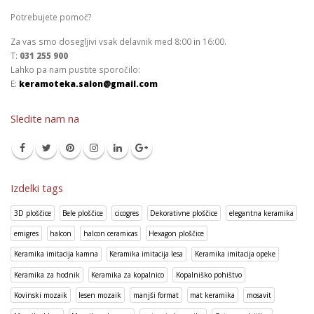
Potrebujete pomoč?
Za vas smo dosegljivi vsak delavnik med 8:00 in 16:00.
T:
031 255 900
Lahko pa nam pustite sporočilo:
E:
keramoteka.salon@gmail.com
Sledite nam na
Izdelki tags
3D ploščice
Bele ploščice
cicogres
Dekorativne ploščice
elegantna keramika
emigres
halcon
halcon ceramicas
Hexagon ploščice
Keramika imitacija kamna
Keramika imitacija lesa
Keramika imitacija opeke
Keramika za hodnik
Keramika za kopalnico
Kopalniško pohištvo
Kovinski mozaik
lesen mozaik
manjši format
mat keramika
mosavit