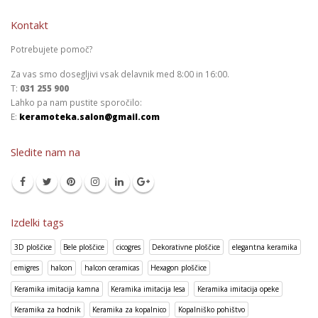
Kontakt
Potrebujete pomoč?
Za vas smo dosegljivi vsak delavnik med 8:00 in 16:00.
T:
031 255 900
Lahko pa nam pustite sporočilo:
E:
keramoteka.salon@gmail.com
Sledite nam na
Izdelki tags
3D ploščice
Bele ploščice
cicogres
Dekorativne ploščice
elegantna keramika
emigres
halcon
halcon ceramicas
Hexagon ploščice
Keramika imitacija kamna
Keramika imitacija lesa
Keramika imitacija opeke
Keramika za hodnik
Keramika za kopalnico
Kopalniško pohištvo