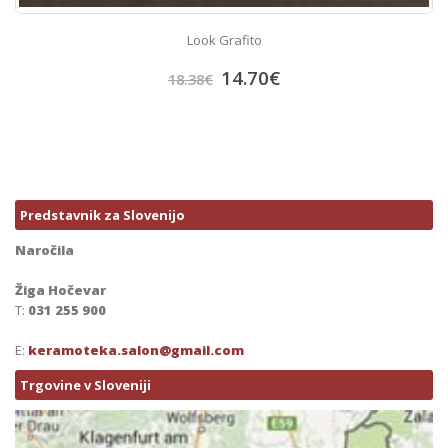
Look Grafito
14.70
€
18.38
€
Predstavnik za Slovenijo
Naročila
Žiga Hočevar
T:
031 255 900
E:
keramoteka.salon@gmail.com
Trgovine v Sloveniji