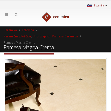
Slovenija
Keramika
Trgovina
Keramične ploščice
,
Proizvajalci
,
Pamesa Ceramica
Pamesa Magna Crema
Pamesa Magna Crema