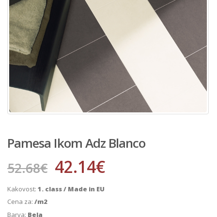
Pamesa Ikom Adz Blanco
42.14
€
52.68
€
Kakovost:
1. class / Made in EU
Cena za:
/m2
Barva:
Bela