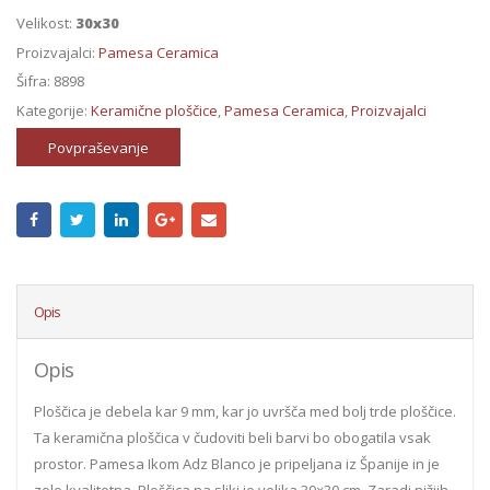
Velikost:
30x30
Proizvajalci:
Pamesa Ceramica
Šifra:
8898
Kategorije:
Keramične ploščice
,
Pamesa Ceramica
,
Proizvajalci
Povpraševanje
Opis
Opis
Ploščica je debela kar 9 mm, kar jo uvršča med bolj trde ploščice.
Ta keramična ploščica v čudoviti beli barvi bo obogatila vsak
prostor. Pamesa Ikom Adz Blanco je pripeljana iz Španije in je