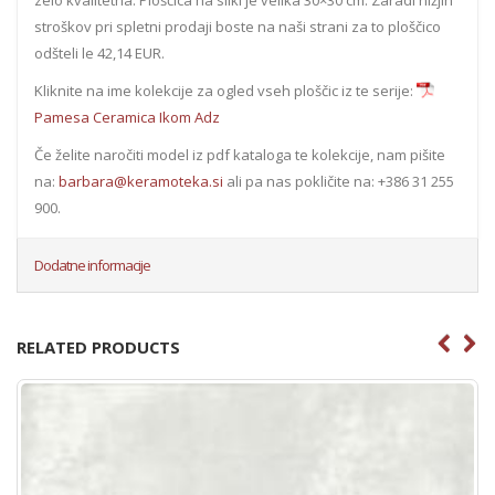
zelo kvalitetna. Ploščica na sliki je velika 30×30 cm. Zaradi nižjih
stroškov pri spletni prodaji boste na naši strani za to ploščico
odšteli le 42,14 EUR.
Kliknite na ime kolekcije za ogled vseh ploščic iz te serije:
Pamesa Ceramica Ikom Adz
Če želite naročiti model iz pdf kataloga te kolekcije, nam pišite
na:
barbara@keramoteka.si
ali pa nas pokličite na: +386 31 255
900.
Dodatne informacije
RELATED PRODUCTS