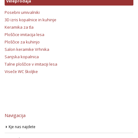
Veleprodaja
Posebni umivalniki
3D izris kopalnice in kuhinje
Keramika za tla
Ploščice imitacija lesa
Ploščice za kuhinjo
Salon keramike Vrhnika
Sanjska kopalnica
Talne ploščice v imitaciji lesa
Viseče WC školjke
Navigacija
Kje nas najdete