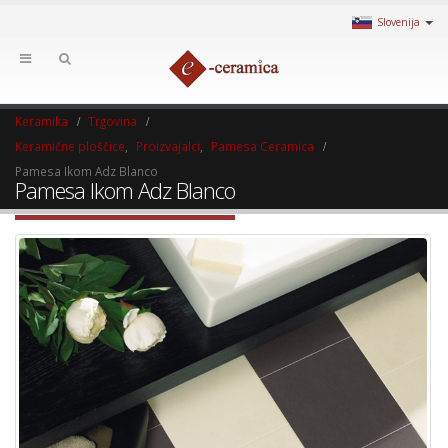
Slovenija
Keramika
Trgovina
Keramične ploščice
,
Proizvajalci
,
Pamesa Ceramica
Pamesa Ikom Adz Blanco
Pamesa Ikom Adz Blanco