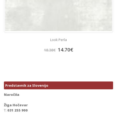
Look Perla
14.70
€
18.38
€
Predstavnik za Slovenijo
Naročila
Žiga Hočevar
T:
031 255 900