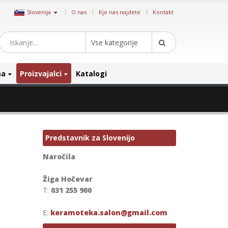
|
Slovenija
O nas
Kje nas najdete
Kontakt
Vse kategorije
ma
Proizvajalci
Katalogi
Predstavnik za Slovenijo
Naročila
Žiga Hočevar
T:
031 255 900
E:
keramoteka.salon@gmail.com