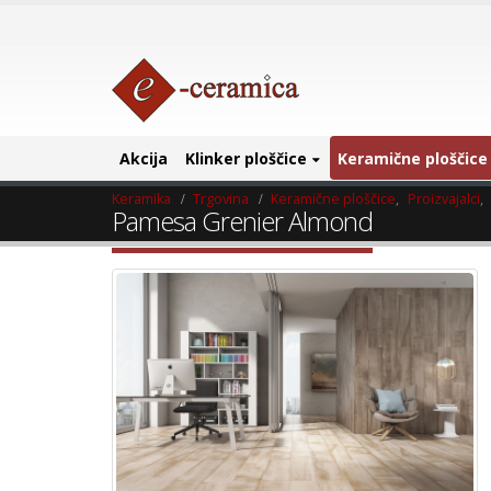
Akcija
Klinker ploščice
Keramične ploščice
Keramika
Trgovina
Keramične ploščice
,
Proizvajalci
,
Pamesa Grenier Almond