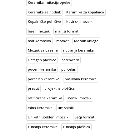
Keramika imitacija opeke
Keramika za hodnik
Keramika za kopalnico
Kopalniško pohištvo
Kovinski mozaik
lesen mozaik
manjši format
mat keramika
mosavit
Mozaik obloge
Mozaik za bazene
notranja keramika
Octagon ploščice
patchwork
poceni keramika
porcelan
porcelan keramika
poslikana keramika
precut
projektna ploščica
ratificirana keramika
stenski mozaik
talna keramika
umivalnik
Unikatni stekleni mozaiki
večji format
zunanja keramika
zunanja ploščica