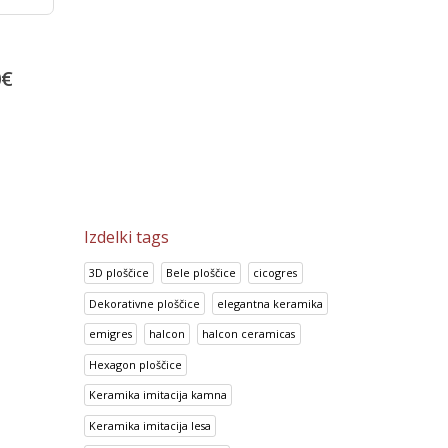
Prisma Blanco
Bambu Marron
0
€
14.95
€
13.92
€
18.69
€
17.41
€
Izdelki tags
3D ploščice
Bele ploščice
cicogres
Dekorativne ploščice
elegantna keramika
emigres
halcon
halcon ceramicas
Hexagon ploščice
Keramika imitacija kamna
Keramika imitacija lesa