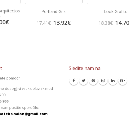
Arquitectos
Portland Gris
Look Grafito
e
00
€
13.92
€
14.7
17.41
€
18.38
€
t
Sledite nam na
jete pomoč?
mo dosegljivi vsak delavnik med
6:00.
5 900
 nam pustite sporočilo:
oteka.salon@gmail.com