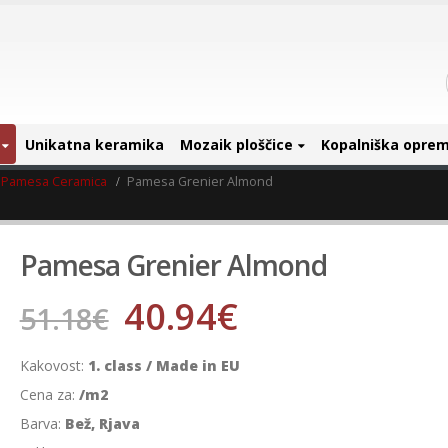
Unikatna keramika
Mozaik ploščice
Kopalniška opre
Pamesa Ceramica
Pamesa Grenier Almond
Pamesa Grenier Almond
40.94
€
51.18
€
Kakovost:
1. class / Made in EU
Cena za:
/m2
Barva:
Bež, Rjava