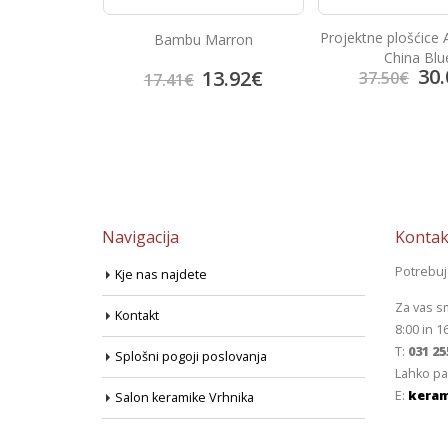
Projektne plošćice 
lanco
Bambu Marron
China Blu
30.
4.95
€
13.92
€
37.50
€
17.41
€
Navigacija
Kontak
Potrebu
Kje nas najdete
Za vas s
Kontakt
8:00 in 1
T:
031 25
Splošni pogoji poslovanja
Lahko pa
E:
keram
Salon keramike Vrhnika