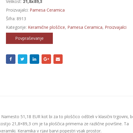
Velikost:
21,8x89,3
Proizvajalci:
Pamesa Ceramica
Šifra:
8913
Kategorije:
Keramične ploščice
,
Pamesa Ceramica
,
Proizvajalci
Povpraševanje
Namesto 51,18 EUR kot bi za to ploščico odšteli v klasični trgovini, 
likostjo 21,8×89,3 cm je ta ploščica primerna ze različne površine. Ta
 keramiki. Keramika v rjavi barvi popestri vsak prostor.