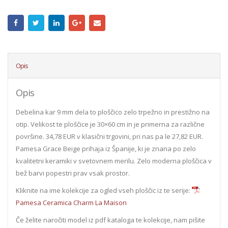
Opis
Opis
Debelina kar 9 mm dela to ploščico zelo trpežno in prestižno na
otip. Velikost te ploščice je 30×60 cm in je primerna za različne
površine. 34,78 EUR v klasični trgovini, pri nas pa le 27,82 EUR.
Pamesa Grace Beige prihaja iz Španije, ki je znana po zelo
kvalitetni keramiki v svetovnem merilu. Zelo moderna ploščica v
bež barvi popestri prav vsak prostor.
Kliknite na ime kolekcije za ogled vseh ploščic iz te serije:
Pamesa Ceramica Charm La Maison
Če želite naročiti model iz pdf kataloga te kolekcije, nam pišite