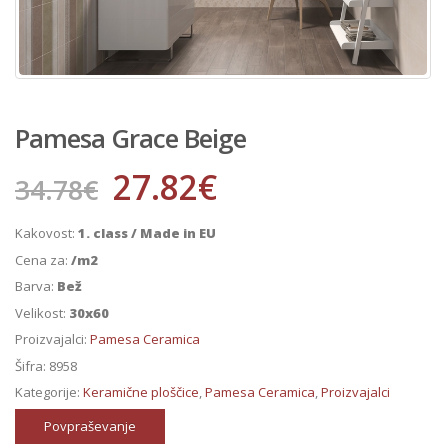
Pamesa Grace Beige
27.82
€
34.78
€
Kakovost:
1. class / Made in EU
Cena za:
/m2
Barva:
Bež
Velikost:
30x60
Proizvajalci:
Pamesa Ceramica
Šifra:
8958
Kategorije:
Keramične ploščice
,
Pamesa Ceramica
,
Proizvajalci
Povpraševanje