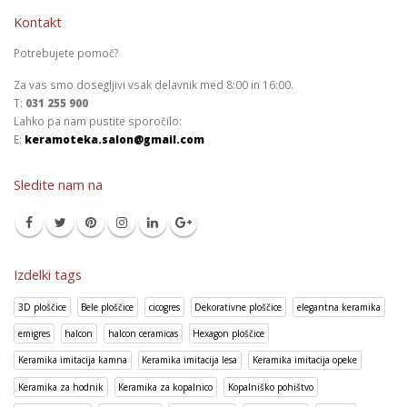
Kontakt
Potrebujete pomoč?
Za vas smo dosegljivi vsak delavnik med 8:00 in 16:00.
T:
031 255 900
Lahko pa nam pustite sporočilo:
E:
keramoteka.salon@gmail.com
Sledite nam na
Izdelki tags
3D ploščice
Bele ploščice
cicogres
Dekorativne ploščice
elegantna keramika
emigres
halcon
halcon ceramicas
Hexagon ploščice
Keramika imitacija kamna
Keramika imitacija lesa
Keramika imitacija opeke
Keramika za hodnik
Keramika za kopalnico
Kopalniško pohištvo