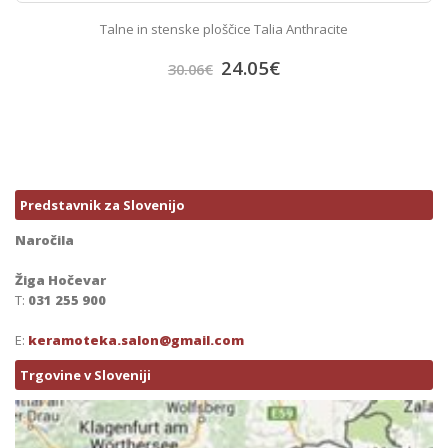
Talne in stenske ploščice Talia Anthracite
24.05
€
30.06
€
Predstavnik za Slovenijo
Naročila
Žiga Hočevar
T:
031 255 900
E:
keramoteka.salon@gmail.com
Trgovine v Sloveniji