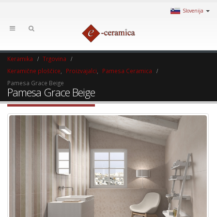
Slovenija
Keramika
Trgovina
Keramične ploščice
,
Proizvajalci
,
Pamesa Ceramica
Pamesa Grace Beige
Pamesa Grace Beige