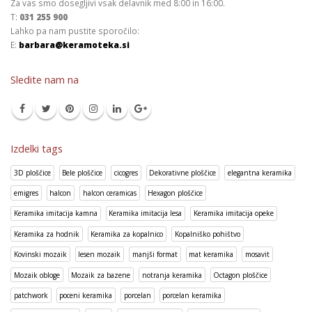
Za vas smo dosegljivi vsak delavnik med 8:00 in 16:00.
T:
031 255 900
Lahko pa nam pustite sporočilo:
E:
barbara@keramoteka.si
Sledite nam na
Izdelki tags
3D ploščice
Bele ploščice
cicogres
Dekorativne ploščice
elegantna keramika
emigres
halcon
halcon ceramicas
Hexagon ploščice
Keramika imitacija kamna
Keramika imitacija lesa
Keramika imitacija opeke
Keramika za hodnik
Keramika za kopalnico
Kopalniško pohištvo
Kovinski mozaik
lesen mozaik
manjši format
mat keramika
mosavit
Mozaik obloge
Mozaik za bazene
notranja keramika
Octagon ploščice
patchwork
poceni keramika
porcelan
porcelan keramika