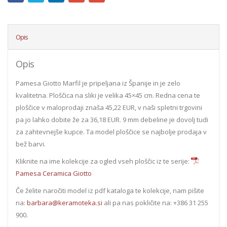
Opis
Opis
Pamesa Giotto Marfil je pripeljana iz Španije in je zelo
kvalitetna. Ploščica na sliki je velika 45×45 cm. Redna cena te
ploščice v maloprodaji znaša 45,22 EUR, v naši spletni trgovini
pa jo lahko dobite že za 36,18 EUR. 9 mm debeline je dovolj tudi
za zahtevnejše kupce. Ta model ploščice se najbolje prodaja v
bež barvi.
Kliknite na ime kolekcije za ogled vseh ploščic iz te serije:
Pamesa Ceramica Giotto
Če želite naročiti model iz pdf kataloga te kolekcije, nam pišite
na:
barbara@keramoteka.si
ali pa nas pokličite na: +386 31 255
900.