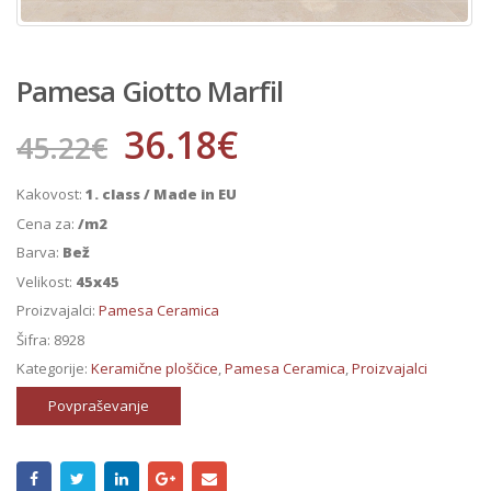
Pamesa Giotto Marfil
36.18
€
45.22
€
Kakovost:
1. class / Made in EU
Cena za:
/m2
Barva:
Bež
Velikost:
45x45
Proizvajalci:
Pamesa Ceramica
Šifra:
8928
Kategorije:
Keramične ploščice
,
Pamesa Ceramica
,
Proizvajalci
Povpraševanje