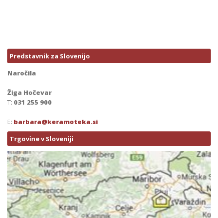
Predstavnik za Slovenijo
Naročila
Žiga Hočevar
T:
031 255 900
E:
barbara@keramoteka.si
Trgovine v Sloveniji