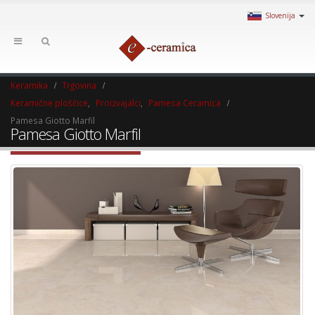
Slovenija
Keramika
Trgovina
Keramične ploščice
,
Proizvajalci
,
Pamesa Ceramica
Pamesa Giotto Marfil
Pamesa Giotto Marfil