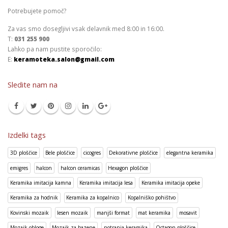
Potrebujete pomoč?
Za vas smo dosegljivi vsak delavnik med 8:00 in 16:00.
T:
031 255 900
Lahko pa nam pustite sporočilo:
E:
keramoteka.salon@gmail.com
Sledite nam na
Izdelki tags
3D ploščice
Bele ploščice
cicogres
Dekorativne ploščice
elegantna keramika
emigres
halcon
halcon ceramicas
Hexagon ploščice
Keramika imitacija kamna
Keramika imitacija lesa
Keramika imitacija opeke
Keramika za hodnik
Keramika za kopalnico
Kopalniško pohištvo
Kovinski mozaik
lesen mozaik
manjši format
mat keramika
mosavit
Mozaik obloge
Mozaik za bazene
notranja keramika
Octagon ploščice