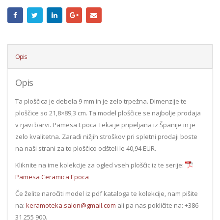
Opis
Opis
Ta ploščica je debela 9 mm in je zelo trpežna. Dimenzije te
ploščice so 21,8×89,3 cm. Ta model ploščice se najbolje prodaja
v rjavi barvi. Pamesa Epoca Teka je pripeljana iz Španije in je
zelo kvalitetna. Zaradi nižjih stroškov pri spletni prodaji boste
na naši strani za to ploščico odšteli le 40,94 EUR.
Kliknite na ime kolekcije za ogled vseh ploščic iz te serije:
Pamesa Ceramica Epoca
Če želite naročiti model iz pdf kataloga te kolekcije, nam pišite
na:
keramoteka.salon@gmail.com
ali pa nas pokličite na: +386
31 255 900.