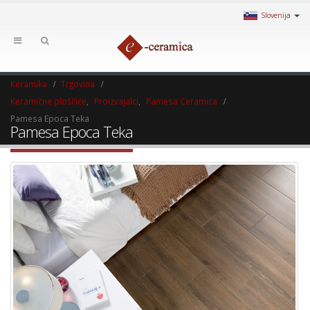
Slovenija
Keramika
Trgovina
Keramične ploščice
,
Proizvajalci
,
Pamesa Ceramica
Pamesa Epoca Teka
Pamesa Epoca Teka