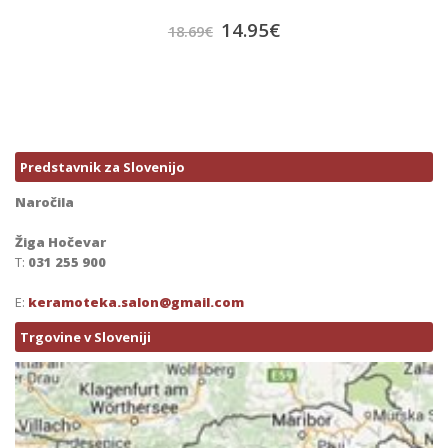
14.95
€
18.69
€
Predstavnik za Slovenijo
Naročila
Žiga Hočevar
T:
031 255 900
E:
keramoteka.salon@gmail.com
Trgovine v Sloveniji