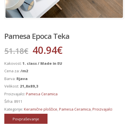
Pamesa Epoca Teka
40.94
€
51.18
€
Kakovost:
1. class / Made in EU
Cena za:
/m2
Barva:
Rjava
Velikost:
21,8x89,3
Proizvajalci:
Pamesa Ceramica
Šifra:
8911
Kategorije:
Keramične ploščice
,
Pamesa Ceramica
,
Proizvajalci
Povpraševanje