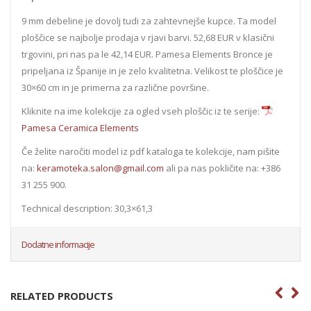
9 mm debeline je dovolj tudi za zahtevnejše kupce. Ta model
ploščice se najbolje prodaja v rjavi barvi. 52,68 EUR v klasični
trgovini, pri nas pa le 42,14 EUR. Pamesa Elements Bronce je
pripeljana iz Španije in je zelo kvalitetna. Velikost te ploščice je
30×60 cm in je primerna za različne površine.
Kliknite na ime kolekcije za ogled vseh ploščic iz te serije:
Pamesa Ceramica Elements
Če želite naročiti model iz pdf kataloga te kolekcije, nam pišite
na:
keramoteka.salon@gmail.com
ali pa nas pokličite na: +386
31 255 900.
Technical description: 30,3×61,3
Dodatne informacije
RELATED PRODUCTS