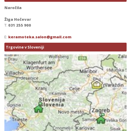
Naročila
Žiga Hočevar
T:
031 255 900
E:
keramoteka.salon@gmail.com
Trgovine v Sloveniji