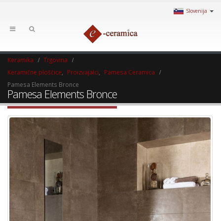
Slovenija
Keramika
Trgovina
Keramične ploščice
,
Proizvajalci
,
Pamesa Ceramica
Pamesa Elements Bronce
Pamesa Elements Bronce