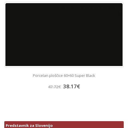
Porcelan ploščice 60×60 Super Black
38.17
€
47.72
€
Predstavnik za Slovenijo