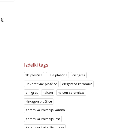
Talne porcelan ploščice 
Look Chocolate
of Stone Beige
51.00
€
0
€
14.70
€
63.75
€
18.38
€
Izdelki tags
3D ploščice
Bele ploščice
cicogres
Dekorativne ploščice
elegantna keramika
emigres
halcon
halcon ceramicas
Hexagon ploščice
Keramika imitacija kamna
Keramika imitacija lesa
Keramika imitacija opeke