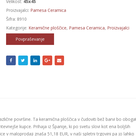
Velikost:
45x45
Proizvajalci:
Pamesa Ceramica
Šifra:
8910
Kategorije:
Keramične ploščice
,
Pamesa Ceramica
,
Proizvajalci
Povpraševanje
različne površine. Ta keramična ploščica v čudoviti bež barvi bo obogat
tevnejše kupce. Prihaja iz Španije, ki po svetu slovi kot ena boljših
ice v maloprodaji znaša 51,18 EUR, v naši spletni trgovini pa jo lahko