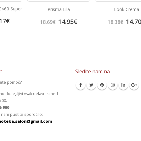
60×60 Super
Prisma Lila
Look Crema
17
€
14.95
€
14.7
18.69
€
18.38
€
t
Sledite nam na
jete pomoč?
mo dosegljivi vsak delavnik med
6:00.
5 900
 nam pustite sporočilo:
oteka.salon@gmail.com