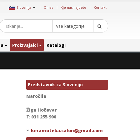
|
Slovenija
O nas
Kje nas najdete
Kontakt
Vse kategorije
ma
Proizvajalci
Katalogi
Predstavnik za Slovenijo
Naročila
Žiga Hočevar
T:
031 255 900
E:
keramoteka.salon@gmail.com