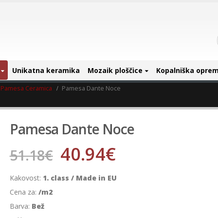
Unikatna keramika
Mozaik ploščice
Kopalniška opre
Pamesa Ceramica
Pamesa Dante Noce
Pamesa Dante Noce
40.94
€
51.18
€
Kakovost:
1. class / Made in EU
Cena za:
/m2
Barva:
Bež