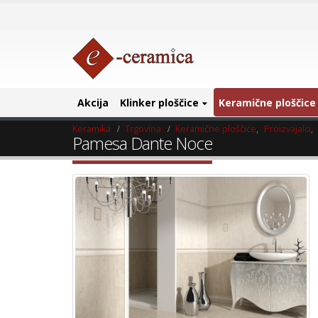
Akcija
Klinker ploščice
Keramične ploščice
Keramika
Trgovina
Keramične ploščice
,
Proizvajalci
,
Pamesa Dante Noce