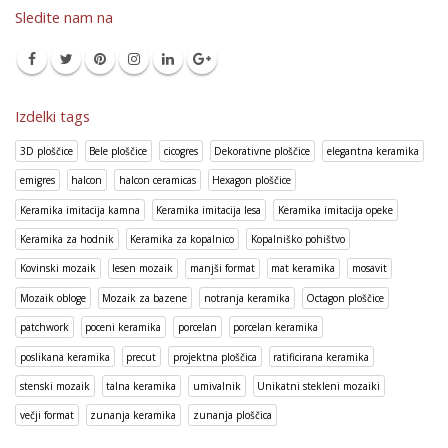
Sledite nam na
Izdelki tags
3D ploščice
Bele ploščice
cicogres
Dekorativne ploščice
elegantna keramika
emigres
halcon
halcon ceramicas
Hexagon ploščice
Keramika imitacija kamna
Keramika imitacija lesa
Keramika imitacija opeke
Keramika za hodnik
Keramika za kopalnico
Kopalniško pohištvo
Kovinski mozaik
lesen mozaik
manjši format
mat keramika
mosavit
Mozaik obloge
Mozaik za bazene
notranja keramika
Octagon ploščice
patchwork
poceni keramika
porcelan
porcelan keramika
poslikana keramika
precut
projektna ploščica
ratificirana keramika
stenski mozaik
talna keramika
umivalnik
Unikatni stekleni mozaiki
večji format
zunanja keramika
zunanja ploščica