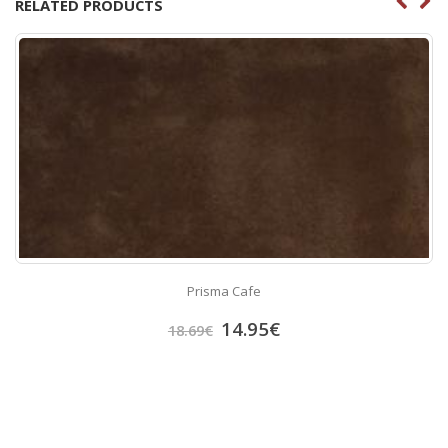
RELATED PRODUCTS
Prisma Cafe
14.95
€
18.69
€