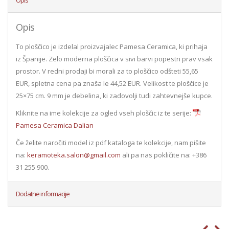
Opis
To ploščico je izdelal proizvajalec Pamesa Ceramica, ki prihaja
iz Španije. Zelo moderna ploščica v sivi barvi popestri prav vsak
prostor. V redni prodaji bi morali za to ploščico odšteti 55,65
EUR, spletna cena pa znaša le 44,52 EUR. Velikost te ploščice je
25×75 cm. 9 mm je debelina, ki zadovolji tudi zahtevnejše kupce.
Kliknite na ime kolekcije za ogled vseh ploščic iz te serije:
Pamesa Ceramica Dalian
Če želite naročiti model iz pdf kataloga te kolekcije, nam pišite
na:
keramoteka.salon@gmail.com
ali pa nas pokličite na: +386
31 255 900.
Dodatne informacije