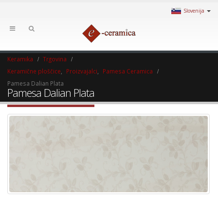
Slovenija
Keramika
Trgovina
Keramične ploščice
,
Proizvajalci
,
Pamesa Ceramica
Pamesa Dalian Plata
Pamesa Dalian Plata