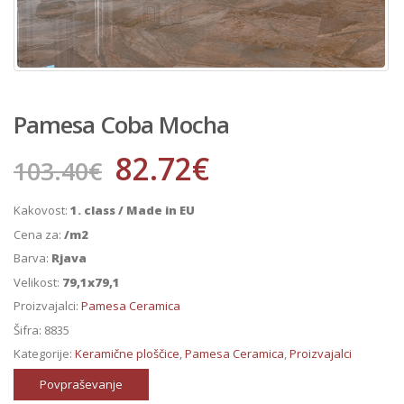
Pamesa Coba Mocha
82.72
€
103.40
€
Kakovost:
1. class / Made in EU
Cena za:
/m2
Barva:
Rjava
Velikost:
79,1x79,1
Proizvajalci:
Pamesa Ceramica
Šifra:
8835
Kategorije:
Keramične ploščice
,
Pamesa Ceramica
,
Proizvajalci
Povpraševanje