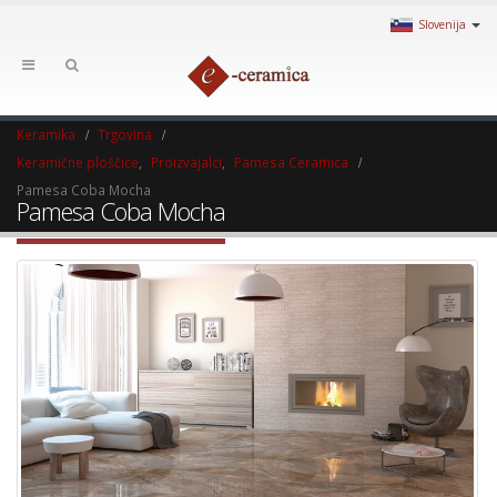
Slovenija
Keramika
Trgovina
Keramične ploščice
,
Proizvajalci
,
Pamesa Ceramica
Pamesa Coba Mocha
Pamesa Coba Mocha