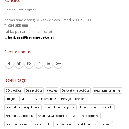
Kontakt
Potrebujete pomoč?
Za vas smo dosegljivi vsak delavnik med 8:00 in 16:00.
T:
031 255 900
Lahko pa nam pustite sporočilo:
E:
barbara@keramoteka.si
Sledite nam na
Izdelki tags
3D ploščice
Bele ploščice
cicogres
Dekorativne ploščice
elegantna keramika
emigres
halcon
halcon ceramicas
Hexagon ploščice
Keramika imitacija kamna
Keramika imitacija lesa
Keramika imitacija opeke
Keramika za hodnik
Keramika za kopalnico
Kopalniško pohištvo
Kovinski mozaik
lesen mozaik
manjši format
mat keramika
mosavit