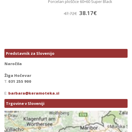
Porcelan ploščice 60×60 Super Black
38.17
€
47.72
€
Predstavnik za Slovenijo
Naročila
Žiga Hočevar
T:
031 255 900
E:
barbara@keramoteka.si
Trgovine v Sloveniji