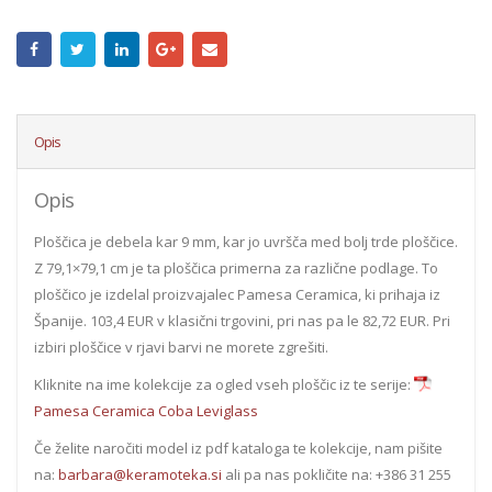
Opis
Opis
Ploščica je debela kar 9 mm, kar jo uvršča med bolj trde ploščice.
Z 79,1×79,1 cm je ta ploščica primerna za različne podlage. To
ploščico je izdelal proizvajalec Pamesa Ceramica, ki prihaja iz
Španije. 103,4 EUR v klasični trgovini, pri nas pa le 82,72 EUR. Pri
izbiri ploščice v rjavi barvi ne morete zgrešiti.
Kliknite na ime kolekcije za ogled vseh ploščic iz te serije:
Pamesa Ceramica Coba Leviglass
Če želite naročiti model iz pdf kataloga te kolekcije, nam pišite
na:
barbara@keramoteka.si
ali pa nas pokličite na: +386 31 255