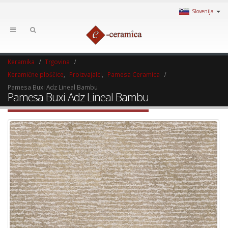
Slovenija
Keramika
Trgovina
Keramične ploščice
,
Proizvajalci
,
Pamesa Ceramica
Pamesa Buxi Adz Lineal Bambu
Pamesa Buxi Adz Lineal Bambu