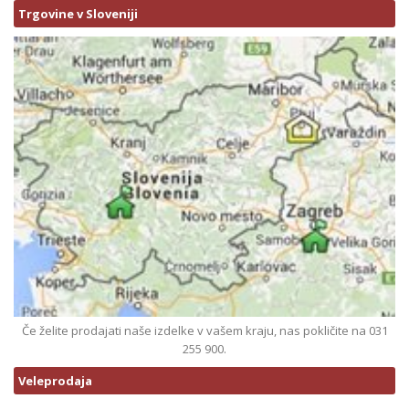
Trgovine v Sloveniji
Če želite prodajati naše izdelke v vašem kraju, nas pokličite na 031
255 900.
Veleprodaja