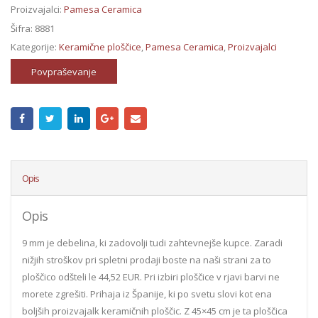
Proizvajalci:
Pamesa Ceramica
Šifra:
8881
Kategorije:
Keramične ploščice
,
Pamesa Ceramica
,
Proizvajalci
Povpraševanje
Opis
Opis
9 mm je debelina, ki zadovolji tudi zahtevnejše kupce. Zaradi
nižjih stroškov pri spletni prodaji boste na naši strani za to
ploščico odšteli le 44,52 EUR. Pri izbiri ploščice v rjavi barvi ne
morete zgrešiti. Prihaja iz Španije, ki po svetu slovi kot ena
boljših proizvajalk keramičnih ploščic. Z 45×45 cm je ta ploščica