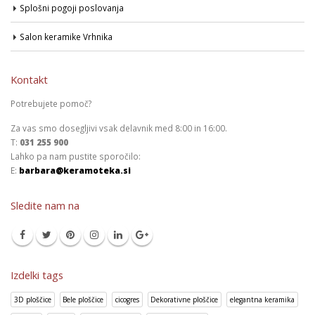
Splošni pogoji poslovanja
Salon keramike Vrhnika
Kontakt
Potrebujete pomoč?
Za vas smo dosegljivi vsak delavnik med 8:00 in 16:00.
T:
031 255 900
Lahko pa nam pustite sporočilo:
E:
barbara@keramoteka.si
Sledite nam na
Izdelki tags
3D ploščice
Bele ploščice
cicogres
Dekorativne ploščice
elegantna keramika