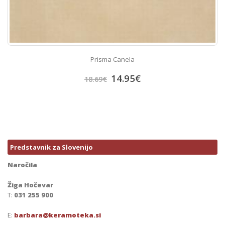
Prisma Canela
14.95
€
18.69
€
Predstavnik za Slovenijo
Naročila
Žiga Hočevar
T:
031 255 900
E:
barbara@keramoteka.si