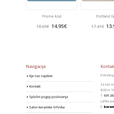
Azul
Portland Gris
Portland C
4.95
€
13.92
€
13.
17.41
€
17.41
€
Navigacija
Kontak
Potrebu
Kje nas najdete
Za vas s
Kontakt
8:00 in 1
T:
031 25
Splošni pogoji poslovanja
Lahko pa
E:
keram
Salon keramike Vrhnika