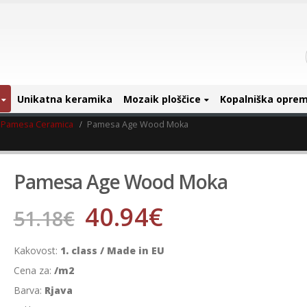
Unikatna keramika
Mozaik ploščice
Kopalniška opre
Pamesa Ceramica
Pamesa Age Wood Moka
Pamesa Age Wood Moka
40.94
€
51.18
€
Kakovost:
1. class / Made in EU
Cena za:
/m2
Barva:
Rjava