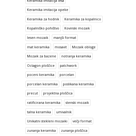
Keramika imitacija lesa
Keramika imitacija opeke
Keramika za hodnik
Keramika za kopalnico
Kopalniško pohištvo
Kovinski mozaik
lesen mozaik
manjši format
mat keramika
mosavit
Mozaik obloge
Mozaik za bazene
notranja keramika
Octagon ploščice
patchwork
poceni keramika
porcelan
porcelan keramika
poslikana keramika
precut
projektna ploščica
ratificirana keramika
stenski mozaik
talna keramika
umivalnik
Unikatni stekleni mozaiki
večji format
zunanja keramika
zunanja ploščica