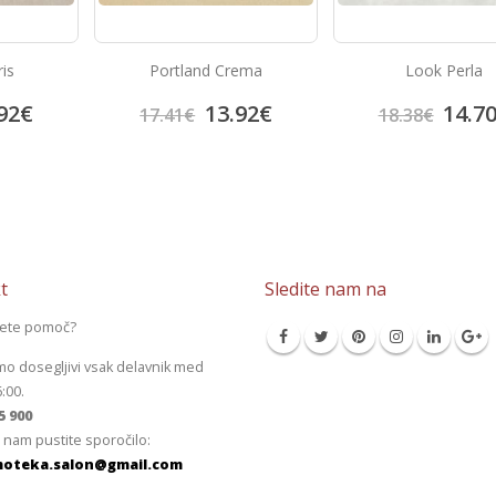
rema
Look Perla
Prisma Blanc
92
€
14.70
€
14.9
18.38
€
18.69
€
t
Sledite nam na
jete pomoč?
mo dosegljivi vsak delavnik med
6:00.
5 900
 nam pustite sporočilo:
oteka.salon@gmail.com