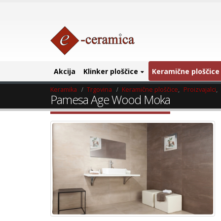
Akcija
Klinker ploščice
Keramične ploščice
Keramika
Trgovina
Keramične ploščice
,
Proizvajalci
,
Pamesa Age Wood Moka