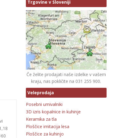
Trgovine v Sloveniji
Če želite prodajati naše izdelke v vašem
kraju, nas pokličite na 031 255 900.
Veleprodaja
Posebni umivalniki
3D izris kopalnice in kuhinje
Keramika za tla
vi
Ploščice imitacija lesa
1,18
Ploščice za kuhinjo
0×60