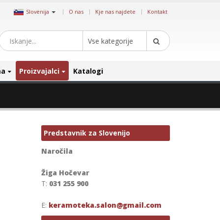
|
Slovenija
O nas
Kje nas najdete
Kontakt
Vse kategorije
ma
Proizvajalci
Katalogi
Predstavnik za Slovenijo
Naročila
Žiga Hočevar
T:
031 255 900
E:
keramoteka.salon@gmail.com