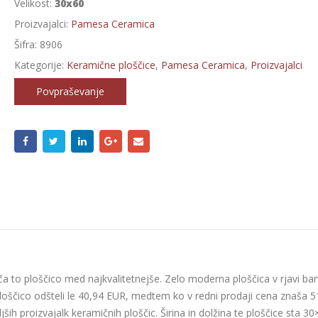
Velikost:
30x60
Proizvajalci:
Pamesa Ceramica
Šifra:
8906
Kategorije:
Keramične ploščice
,
Pamesa Ceramica
,
Proizvajalci
Povpraševanje
 to ploščico med najkvalitetnejše. Zelo moderna ploščica v rjavi bar
ploščico odšteli le 40,94 EUR, medtem ko v redni prodaji cena znaša 5
ljših proizvajalk keramičnih ploščic. Širina in dolžina te ploščice sta 3