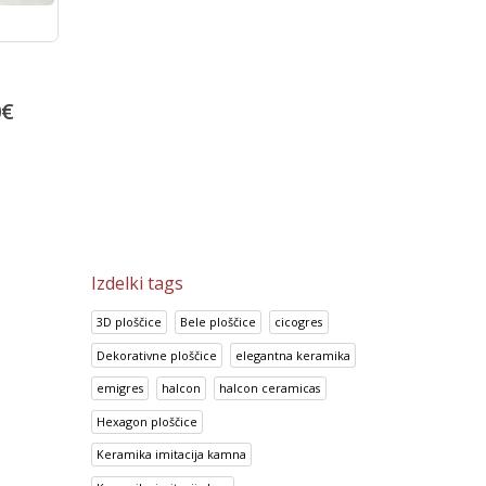
o
Prisma Azul
Portland Gris
5
€
14.95
€
13.92
€
18.69
€
17.41
€
Izdelki tags
3D ploščice
Bele ploščice
cicogres
Dekorativne ploščice
elegantna keramika
emigres
halcon
halcon ceramicas
Hexagon ploščice
Keramika imitacija kamna