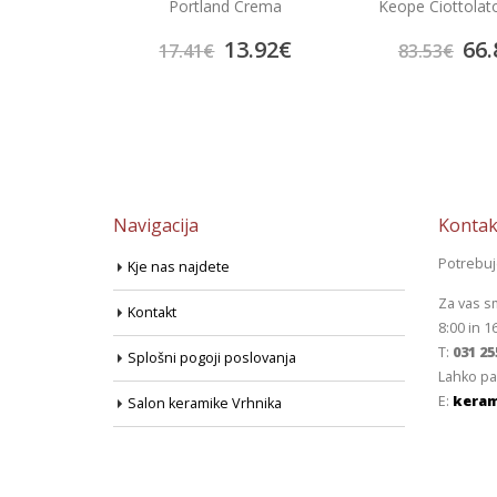
Projektne plošćice 
 Crema
Keope Ciottolato Rosso
China Blu
30.
3.92
€
66.82
€
37.50
€
83.53
€
Navigacija
Kontak
Potrebu
Kje nas najdete
Za vas s
Kontakt
8:00 in 1
T:
031 25
Splošni pogoji poslovanja
Lahko pa
E:
keram
Salon keramike Vrhnika