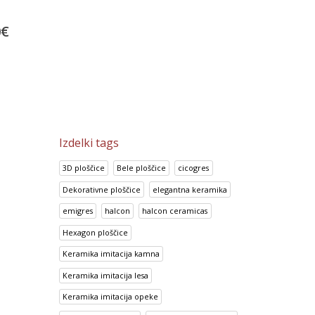
Portland Crema
Keope Ciottolato Ro
2
€
13.92
€
66.82
€
17.41
€
83.53
€
Izdelki tags
3D ploščice
Bele ploščice
cicogres
Dekorativne ploščice
elegantna keramika
emigres
halcon
halcon ceramicas
Hexagon ploščice
Keramika imitacija kamna
Keramika imitacija lesa
Keramika imitacija opeke