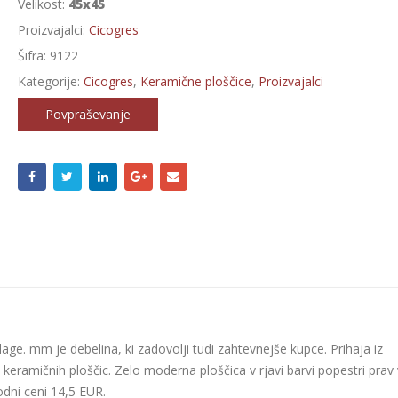
Velikost:
45x45
Proizvajalci:
Cicogres
Šifra:
9122
Kategorije:
Cicogres
,
Keramične ploščice
,
Proizvajalci
Povpraševanje
age. mm je debelina, ki zadovolji tudi zahtevnejše kupce. Prihaja iz
lk keramičnih ploščic. Zelo moderna ploščica v rjavi barvi popestri prav
odni ceni 14,5 EUR.