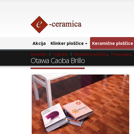
Akcija
Klinker ploščice
Keramične ploščice
Keramika
Trgovina
Keramične ploščice
,
Proizvajalci
,
Otawa Caoba Brillo