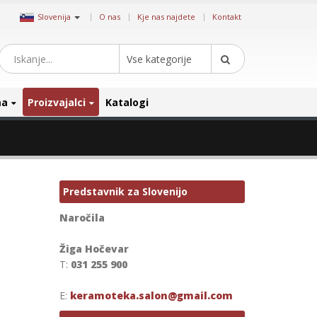
|
Slovenija
O nas
Kje nas najdete
Kontakt
Vse kategorije
ma
Proizvajalci
Katalogi
Predstavnik za Slovenijo
Naročila
Žiga Hočevar
T:
031 255 900
E:
keramoteka.salon@gmail.com