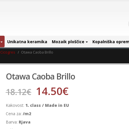
Unikatna keramika
Mozaik ploščice
Kopalniška opre
Cicogres
Otawa Caoba Brillo
Otawa Caoba Brillo
14.50
€
18.12
€
Kakovost:
1. class / Made in EU
Cena za:
/m2
Barva:
Rjava