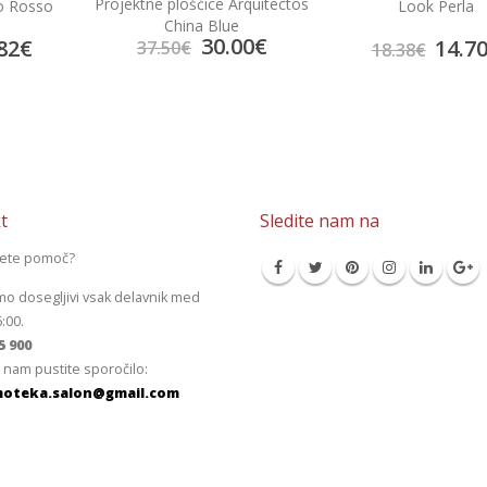
Arquitectos
Look Perla
Bambu Beige
e
00
€
14.70
€
13.9
18.38
€
17.41
€
t
Sledite nam na
jete pomoč?
mo dosegljivi vsak delavnik med
6:00.
5 900
 nam pustite sporočilo:
oteka.salon@gmail.com