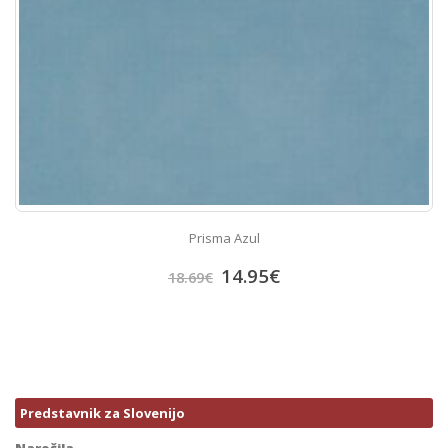
Prisma Azul
14.95
€
18.69
€
Predstavnik za Slovenijo