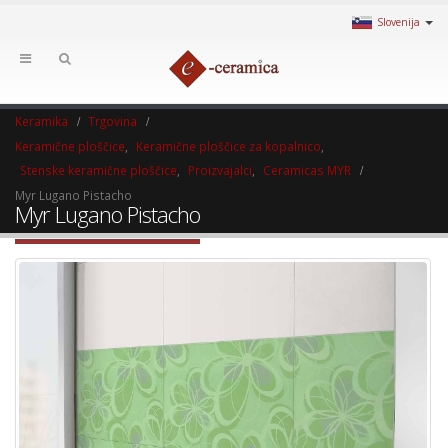
Slovenija
Keramika
Trgovina
Keramične ploščice
,
Keramične ploščice za kopalnico
,
Stenske keramične ploščice
,
Proizvajalci
,
Ceramicas MYR
Myr Lugano Pistacho
Myr Lugano Pistacho