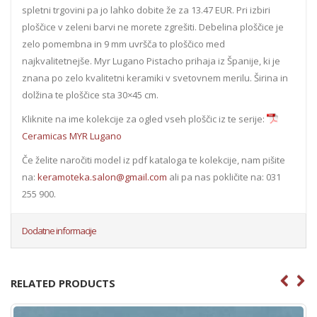
spletni trgovini pa jo lahko dobite že za 13.47 EUR. Pri izbiri
ploščice v zeleni barvi ne morete zgrešiti. Debelina ploščice je
zelo pomembna in 9 mm uvršča to ploščico med
najkvalitetnejše. Myr Lugano Pistacho prihaja iz Španije, ki je
znana po zelo kvalitetni keramiki v svetovnem merilu. Širina in
dolžina te ploščice sta 30×45 cm.
Kliknite na ime kolekcije za ogled vseh ploščic iz te serije:
Ceramicas MYR Lugano
Če želite naročiti model iz pdf kataloga te kolekcije, nam pišite
na:
keramoteka.salon@gmail.com
ali pa nas pokličite na: 031
255 900.
Dodatne informacije
RELATED PRODUCTS