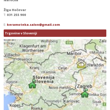
Naročila
Žiga Hočevar
T:
031 255 900
E:
keramoteka.salon@gmail.com
Trgovine v Sloveniji