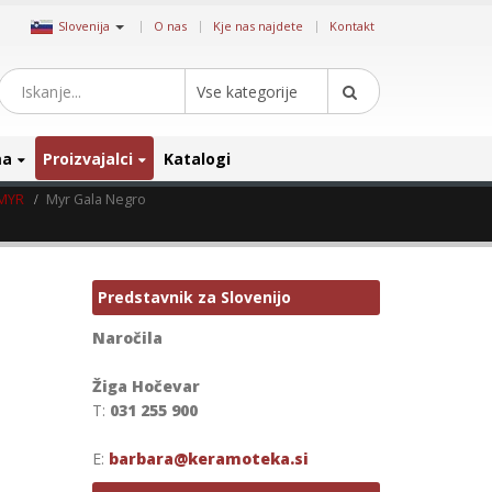
|
Slovenija
O nas
Kje nas najdete
Kontakt
Vse kategorije
ma
Proizvajalci
Katalogi
 MYR
Myr Gala Negro
Predstavnik za Slovenijo
Naročila
Žiga Hočevar
T:
031 255 900
E:
barbara@keramoteka.si