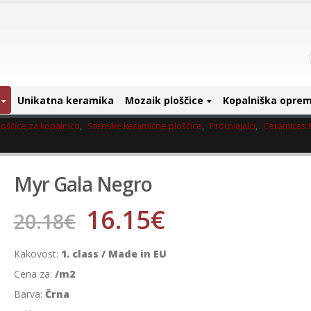
Unikatna keramika
Mozaik ploščice
Kopalniška opre
oščice za kopalnico
,
Stenske keramične ploščice
,
Proizvajalci
,
Ceramicas
Myr Gala Negro
16.15
€
20.18
€
Kakovost:
1. class / Made in EU
Cena za:
/m2
Barva:
Črna