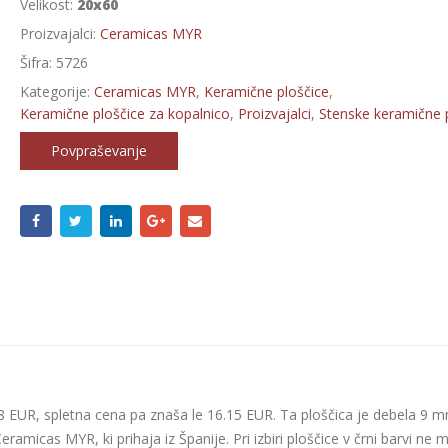
Velikost:
20x60
Proizvajalci:
Ceramicas MYR
Šifra:
5726
Kategorije:
Ceramicas MYR
,
Keramične ploščice
,
Keramične ploščice za kopalnico
,
Proizvajalci
,
Stenske keramične 
Povpraševanje
.18 EUR, spletna cena pa znaša le 16.15 EUR. Ta ploščica je debela 9 m
Ceramicas MYR, ki prihaja iz Španije. Pri izbiri ploščice v črni barvi ne 