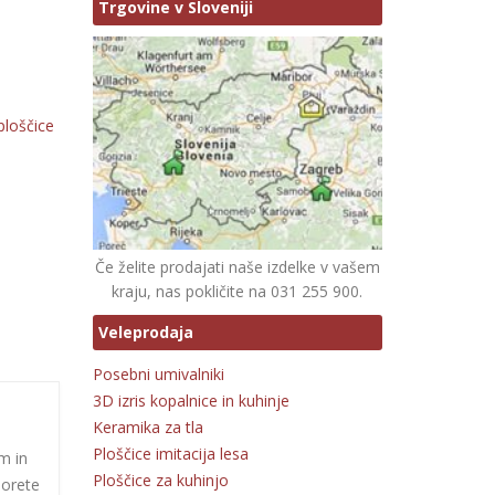
Trgovine v Sloveniji
ploščice
Če želite prodajati naše izdelke v vašem
kraju, nas pokličite na 031 255 900.
Veleprodaja
Posebni umivalniki
3D izris kopalnice in kuhinje
Keramika za tla
Ploščice imitacija lesa
m in
Ploščice za kuhinjo
morete