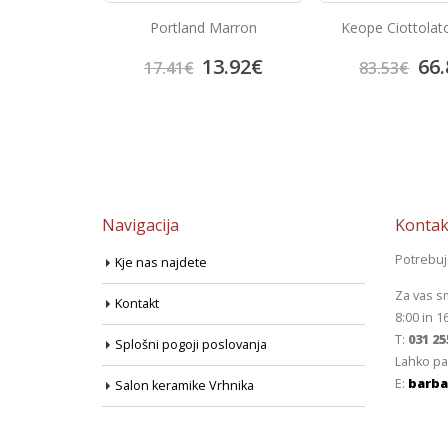
ce Arquitectos
Portland Marron
Keope Ciottolat
Blue
0.00
€
13.92
€
66.
17.41
€
83.53
€
Navigacija
Kontak
Potrebu
Kje nas najdete
Za vas s
Kontakt
8:00 in 1
T:
031 25
Splošni pogoji poslovanja
Lahko pa
E:
barba
Salon keramike Vrhnika