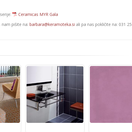
serije:
Ceramicas MYR Gala
e, nam pišite na:
barbara@keramoteka.si
ali pa nas pokličite na: 031 2