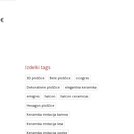
Projektne plošćice Arquitectos
Portland Marron
China Blue
30.00
€
5
€
13.92
€
37.50
€
17.41
€
Izdelki tags
3D ploščice
Bele ploščice
cicogres
Dekorativne ploščice
elegantna keramika
emigres
halcon
halcon ceramicas
Hexagon ploščice
Keramika imitacija kamna
Keramika imitacija lesa
Keramika imitacija opeke