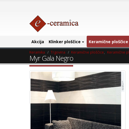
Akcija
Klinker ploščice
Keramične ploščice
Keramika
Trgovina
Keramične ploščice
,
Keramične pl
Myr Gala Negro