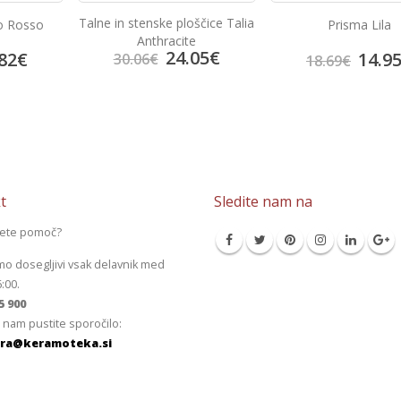
Talne in stenske ploščice Talia
o Rosso
Prisma Lila
Anthracite
24.05
€
82
€
14.9
30.06
€
18.69
€
t
Sledite nam na
jete pomoč?
mo dosegljivi vsak delavnik med
6:00.
5 900
 nam pustite sporočilo:
ra@keramoteka.si