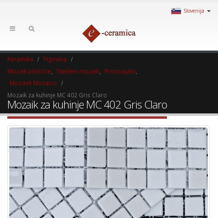
Slovenija
Keramika
Trgovina
Mozaik ploščice
,
Stekleni mozaik
,
Proizvajalci
,
Mosavit Mosaico
Mozaik za kuhinje MC 402 Gris Claro
Mozaik za kuhinje MC 402 Gris Claro