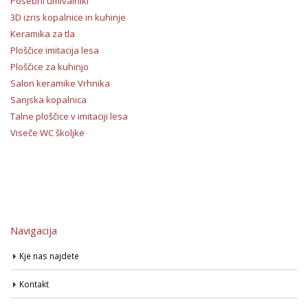
Posebni umivalniki
3D izris kopalnice in kuhinje
Keramika za tla
Ploščice imitacija lesa
Ploščice za kuhinjo
Salon keramike Vrhnika
Sanjska kopalnica
Talne ploščice v imitaciji lesa
Viseče WC školjke
Navigacija
Kje nas najdete
Kontakt