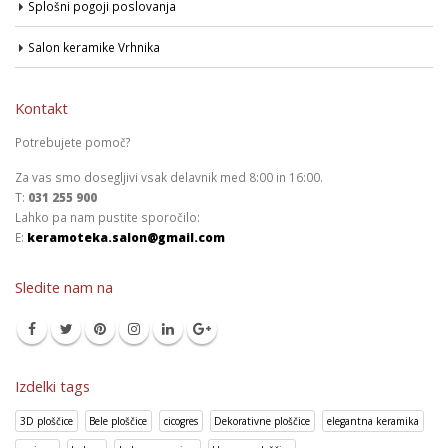
Splošni pogoji poslovanja
Salon keramike Vrhnika
Kontakt
Potrebujete pomoč?
Za vas smo dosegljivi vsak delavnik med 8:00 in 16:00.
T:
031 255 900
Lahko pa nam pustite sporočilo:
E:
keramoteka.salon@gmail.com
Sledite nam na
Izdelki tags
3D ploščice
Bele ploščice
cicogres
Dekorativne ploščice
elegantna keramika