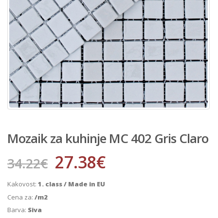
Mozaik za kuhinje MC 402 Gris Claro
27.38
€
34.22
€
Kakovost:
1. class / Made in EU
Cena za:
/m2
Barva:
Siva