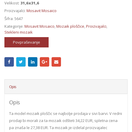
Velikost:
31,6x31,6
Proizvajalci:
Mosavit Mosaico
Šifra:
5647
Kategorije:
Mosavit Mosaico
,
Mozaik ploščice
,
Proizvajalci
,
Stekleni mozaik
Povpraševanje
Opis
Opis
Ta model mozaik ploščic se najbolje prodaja v sivi barvi. V redni
prodaji bi morali za ta mozaik odšteti 34,22 EUR, spletna cena
pa znaša le 27,38 EUR. Ta mozaik je izdelal proizvajalec