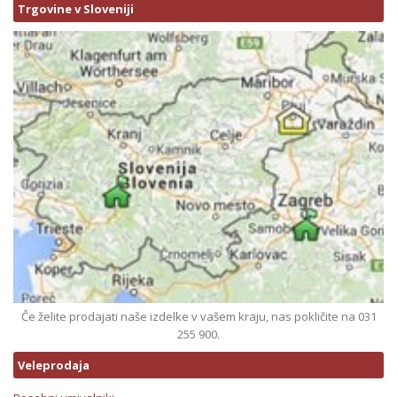
Trgovine v Sloveniji
Če želite prodajati naše izdelke v vašem kraju, nas pokličite na 031
255 900.
Veleprodaja