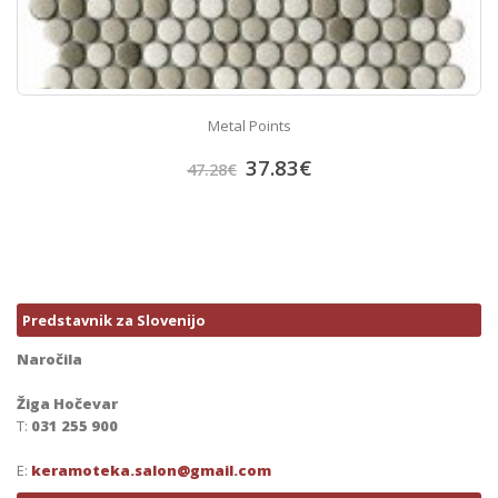
Metal Points
37.83
€
47.28
€
Predstavnik za Slovenijo
Naročila
Žiga Hočevar
T:
031 255 900
E:
keramoteka.salon@gmail.com