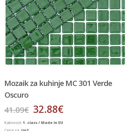
Mozaik za kuhinje MC 301 Verde
Oscuro
32.88
€
41.09
€
Kakovost:
1. class / Made in EU
Cena za:
/m2