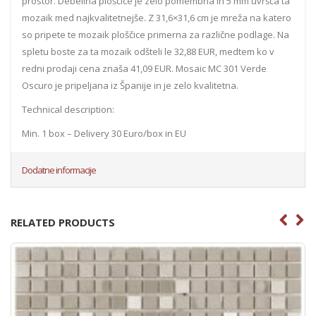
prostor. Debelina ploščice je zelo pomembna in 5 mm uvršča ta
mozaik med najkvalitetnejše. Z 31,6×31,6 cm je mreža na katero
so pripete te mozaik ploščice primerna za različne podlage. Na
spletu boste za ta mozaik odšteli le 32,88 EUR, medtem ko v
redni prodaji cena znaša 41,09 EUR. Mosaic MC 301 Verde
Oscuro je pripeljana iz Španije in je zelo kvalitetna.
Technical description:
Min. 1 box – Delivery 30 Euro/box in EU
Dodatne informacije
RELATED PRODUCTS