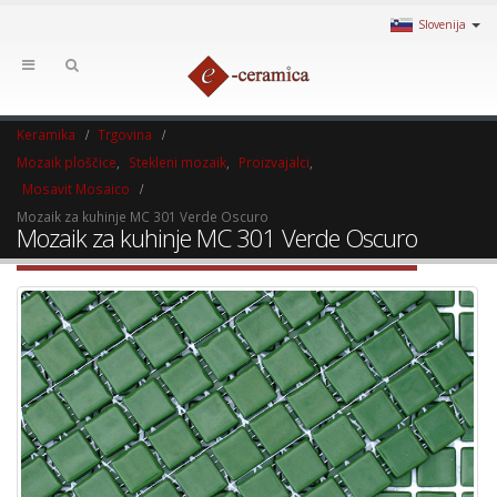
Slovenija
Keramika
Trgovina
Mozaik ploščice
,
Stekleni mozaik
,
Proizvajalci
,
Mosavit Mosaico
Mozaik za kuhinje MC 301 Verde Oscuro
Mozaik za kuhinje MC 301 Verde Oscuro