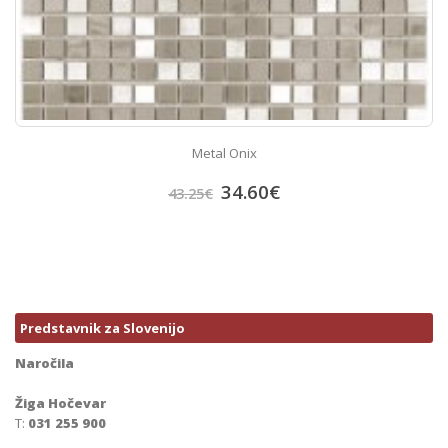
Metal Onix
34.60
€
43.25
€
Predstavnik za Slovenijo
Naročila
Žiga Hočevar
T:
031 255 900