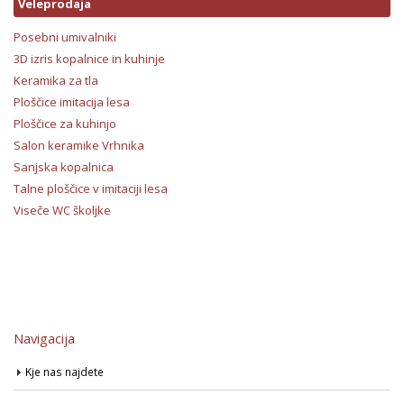
Veleprodaja
Posebni umivalniki
3D izris kopalnice in kuhinje
Keramika za tla
Ploščice imitacija lesa
Ploščice za kuhinjo
Salon keramike Vrhnika
Sanjska kopalnica
Talne ploščice v imitaciji lesa
Viseče WC školjke
Navigacija
Kje nas najdete