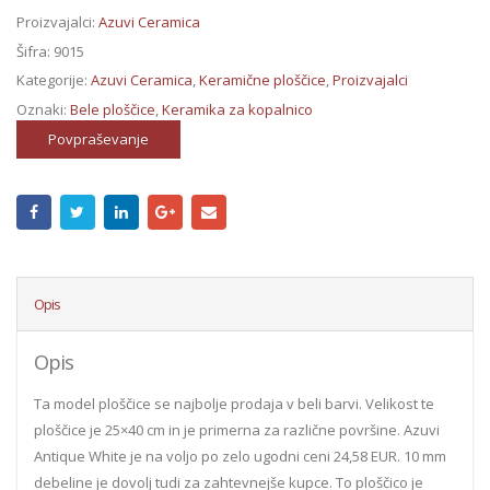
Proizvajalci:
Azuvi Ceramica
Šifra:
9015
Kategorije:
Azuvi Ceramica
,
Keramične ploščice
,
Proizvajalci
Oznaki:
Bele ploščice
,
Keramika za kopalnico
Povpraševanje
Opis
Opis
Ta model ploščice se najbolje prodaja v beli barvi. Velikost te
ploščice je 25×40 cm in je primerna za različne površine. Azuvi
Antique White je na voljo po zelo ugodni ceni 24,58 EUR. 10 mm
debeline je dovolj tudi za zahtevnejše kupce. To ploščico je