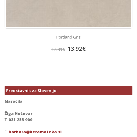
Portland Gris
13.92
€
17.41
€
Predstavnik za Slovenijo
Naročila
Žiga Hočevar
T:
031 255 900
E:
barbara@keramoteka.si