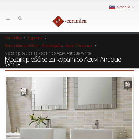
Slovenija
Keramika
Trgovina
Keramične ploščice
,
Proizvajalci
,
Azuvi Ceramica
Mozaik ploščice za kopalnico Azuvi Antique White
Mozaik ploščice za kopalnico Azuvi Antique
White