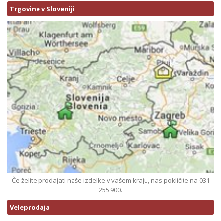
Trgovine v Sloveniji
Če želite prodajati naše izdelke v vašem kraju, nas pokličite na 031
255 900.
Veleprodaja