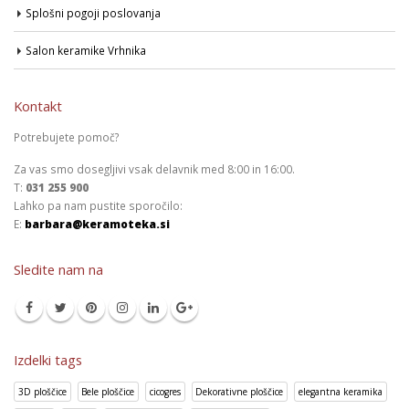
Splošni pogoji poslovanja
Salon keramike Vrhnika
Kontakt
Potrebujete pomoč?
Za vas smo dosegljivi vsak delavnik med 8:00 in 16:00.
T:
031 255 900
Lahko pa nam pustite sporočilo:
E:
barbara@keramoteka.si
Sledite nam na
Izdelki tags
3D ploščice
Bele ploščice
cicogres
Dekorativne ploščice
elegantna keramika