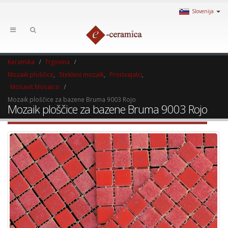
Slovenija
Keramika
Trgovina
Mozaik ploščice
,
Stekleni mozaik
,
Proizvajalci
,
Mosavit Mosaico
Mozaik ploščice za bazene Bruma 9003 Rojo
Mozaik ploščice za bazene Bruma 9003 Rojo