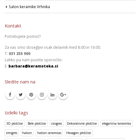
Salon keramike Vrhnika
Kontakt
Potrebujete pomoč?
Za vas smo dosegljivi vsak delavnik med 8:00 in 16:00.
T:
031 255 900
Lahko pa nam pustite sporočilo:
E:
barbara@keramoteka.si
Sledite nam na
Izdelki tags
3D ploščice
Bele ploščice
cicogres
Dekorativne ploščice
elegantna keramika
emigres
halcon
halcon ceramicas
Hexagon ploščice