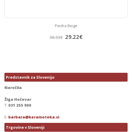
Piedra Beige
29.22
€
36.53
€
Predstavnik za Slovenijo
Naročila
Žiga Hočevar
T:
031 255 900
E:
barbara@keramoteka.si
Trgovine v Sloveniji