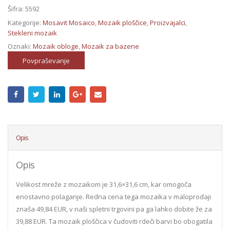
Šifra:
5592
Kategorije:
Mosavit Mosaico
,
Mozaik ploščice
,
Proizvajalci
,
Stekleni mozaik
Oznaki:
Mozaik obloge
,
Mozaik za bazene
Povpraševanje
Opis
Opis
Velikost mreže z mozaikom je 31,6×31,6 cm, kar omogoča
enostavno polaganje. Redna cena tega mozaika v maloprodaji
znaša 49,84 EUR, v naši spletni trgovini pa ga lahko dobite že za
39,88 EUR. Ta mozaik ploščica v čudoviti rdeči barvi bo obogatila