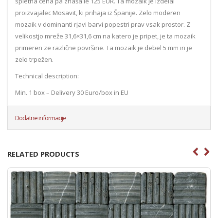
spletna cena pa znaša le 125 EUR. Ta mozaik je izdelal
proizvajalec Mosavit, ki prihaja iz Španije. Zelo moderen
mozaik v dominanti rjavi barvi popestri prav vsak prostor. Z
velikostjo mreže 31,6×31,6 cm na katero je pripet, je ta mozaik
primeren ze različne površine. Ta mozaik je debel 5 mm in je
zelo trpežen.
Technical description:
Min. 1 box – Delivery 30 Euro/box in EU
Dodatne informacije
RELATED PRODUCTS