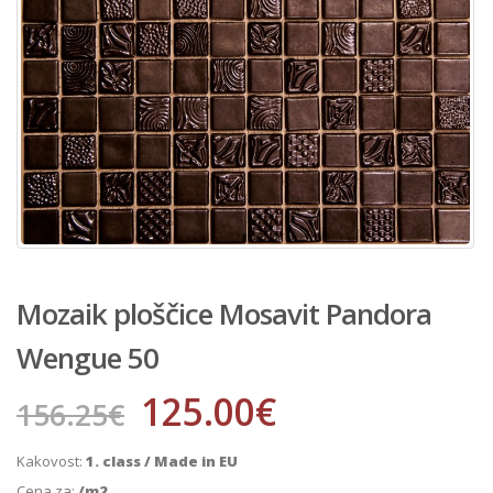
Mozaik ploščice Mosavit Pandora
Wengue 50
125.00
€
156.25
€
Kakovost:
1. class / Made in EU
Cena za:
/m2