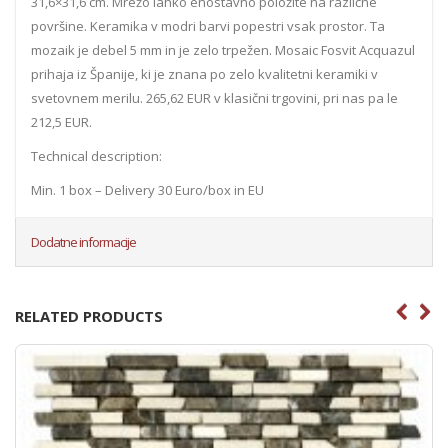
31,6×31,6 cm. Mrežo lahko enostavno položite na različne
površine. Keramika v modri barvi popestri vsak prostor. Ta
mozaik je debel 5 mm in je zelo trpežen. Mosaic Fosvit Acquazul
prihaja iz Španije, ki je znana po zelo kvalitetni keramiki v
svetovnem merilu. 265,62 EUR v klasični trgovini, pri nas pa le
212,5 EUR.
Technical description:
Min. 1 box – Delivery 30 Euro/box in EU
Dodatne informacije
RELATED PRODUCTS