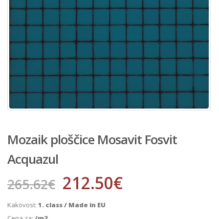
Mozaik ploščice Mosavit Fosvit
Acquazul
212.50
€
265.62
€
Kakovost:
1. class / Made in EU
Cena za:
/m2