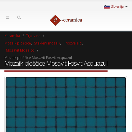
Slovenija
Keramika
Trgovina
Mozaik ploščice
,
Stekleni mozaik
,
Proizvajalci
,
Mosavit Mosaico
Mozaik ploščice Mosavit Fosvit Acquazul
Mozaik ploščice Mosavit Fosvit Acquazul