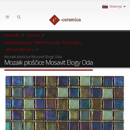
Slovenija
Keramika
Trgovina
Mozaik ploščice
,
Stekleni mozaik
,
Proizvajalci
,
Mosavit Mosaico
Mozaik ploščice Mosavit Elogy Oda
Mozaik ploščice Mosavit Elogy Oda