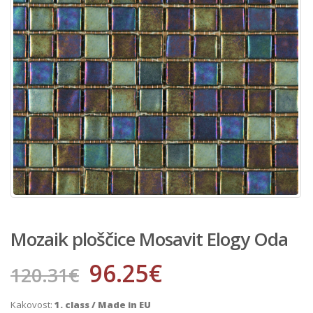
Mozaik ploščice Mosavit Elogy Oda
96.25
€
120.31
€
Kakovost:
1. class / Made in EU