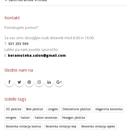
Kontakt
Potrebujete pomoč?
Za vas smo dosegljivi vsak delavnik med 8:00 in 16:00.
T:
031 255 900
Lahko pa nam pustite sporočilo:
E:
keramoteka.salon@gmail.com
Sledite nam na
Izdelki tags
3D ploščice
Bele ploščice
cicogres
Dekorativne ploščice
elegantna keramika
emigres
halcon
halcon ceramicas
Hexagon ploščice
Keramika imitacija kamna
Keramika imitacija lesa
Keramika imitacija opeke