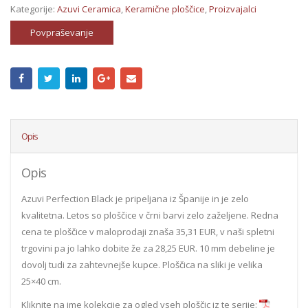
Kategorije:
Azuvi Ceramica
,
Keramične ploščice
,
Proizvajalci
Povpraševanje
Opis
Opis
Azuvi Perfection Black je pripeljana iz Španije in je zelo
kvalitetna. Letos so ploščice v črni barvi zelo zaželjene. Redna
cena te ploščice v maloprodaji znaša 35,31 EUR, v naši spletni
trgovini pa jo lahko dobite že za 28,25 EUR. 10 mm debeline je
dovolj tudi za zahtevnejše kupce. Ploščica na sliki je velika
25×40 cm.
Kliknite na ime kolekcije za ogled vseh ploščic iz te serije: