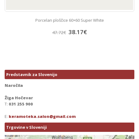
Porcelan ploščice 60×60 Super White
38.17
€
47.72
€
Predstavnik za Slovenijo
Naročila
Žiga Hočevar
T:
031 255 900
E:
keramoteka.salon@gmail.com
Trgovine v Sloveniji