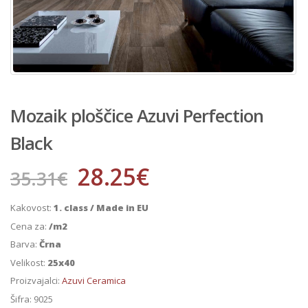
Mozaik ploščice Azuvi Perfection
Black
28.25
€
35.31
€
Kakovost:
1. class / Made in EU
Cena za:
/m2
Barva:
Črna
Velikost:
25x40
Proizvajalci:
Azuvi Ceramica
Šifra:
9025