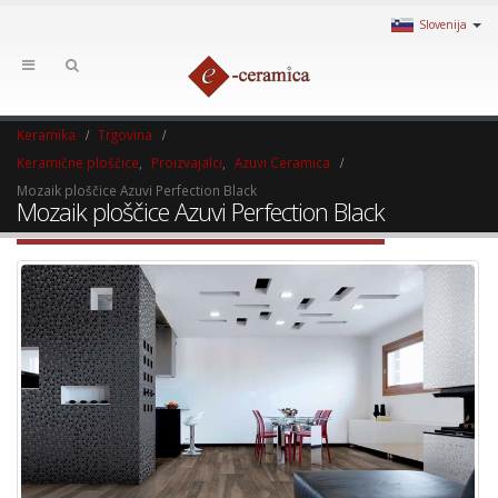
Slovenija
Keramika
Trgovina
Keramične ploščice
,
Proizvajalci
,
Azuvi Ceramica
Mozaik ploščice Azuvi Perfection Black
Mozaik ploščice Azuvi Perfection Black