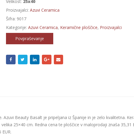
Velikost:
25x40
Proizvajalci:
Azuvi Ceramica
Šifra:
9017
Kategorije:
Azuvi Ceramica
,
Keramične ploščice
,
Proizvajalci
Povpraševanje
 Azuvi Beauty Basalt je pripeljana iz Španije in je zelo kvalitetna. Ke
i je velika 25×40 cm. Redna cena te ploščice v maloprodaji znaša 35,31
25 EUR.