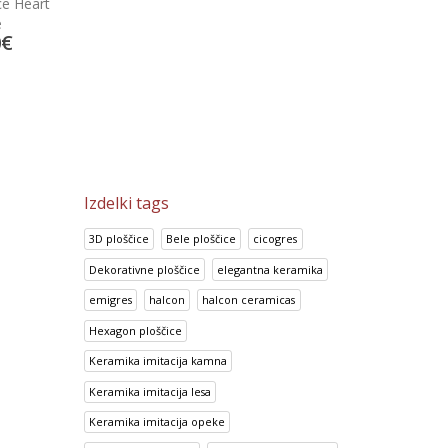
ce Heart
Look Crema
Portland Marron
e
0
€
14.70
€
13.92
€
18.38
€
17.41
€
Izdelki tags
3D ploščice
Bele ploščice
cicogres
Dekorativne ploščice
elegantna keramika
emigres
halcon
halcon ceramicas
Hexagon ploščice
Keramika imitacija kamna
Keramika imitacija lesa
Keramika imitacija opeke