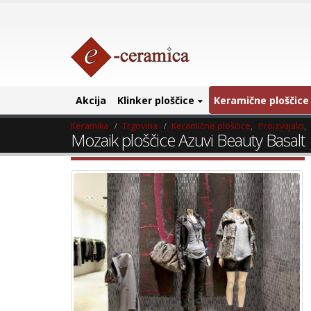
Akcija
Klinker ploščice
Keramične ploščice
Keramika
Trgovina
Keramične ploščice
,
Proizvajalci
,
Mozaik ploščice Azuvi Beauty Basalt