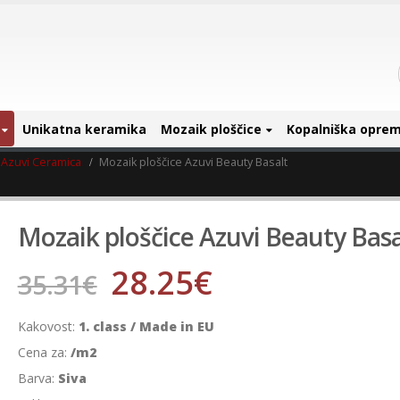
Unikatna keramika
Mozaik ploščice
Kopalniška opre
Azuvi Ceramica
Mozaik ploščice Azuvi Beauty Basalt
Mozaik ploščice Azuvi Beauty Basa
28.25
€
35.31
€
Kakovost:
1. class / Made in EU
Cena za:
/m2
Barva:
Siva