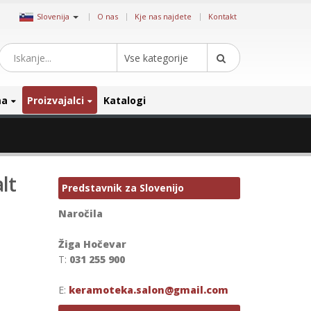
|
Slovenija
O nas
Kje nas najdete
Kontakt
Vse kategorije
ma
Proizvajalci
Katalogi
lt
Predstavnik za Slovenijo
Naročila
Žiga Hočevar
T:
031 255 900
E:
keramoteka.salon@gmail.com