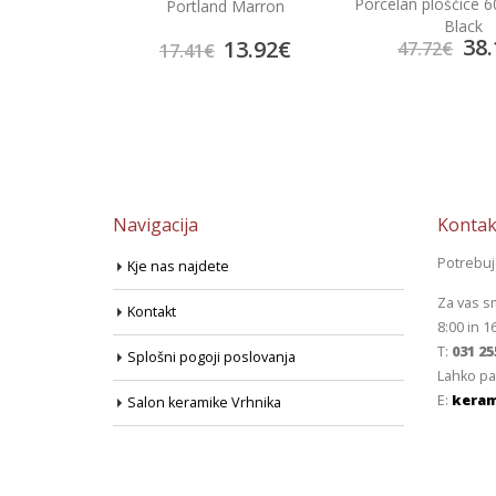
Porcelan ploščice 
rema
Portland Marron
Black
38.
4.70
€
13.92
€
47.72
€
17.41
€
Navigacija
Kontak
Potrebu
Kje nas najdete
Za vas s
Kontakt
8:00 in 1
T:
031 25
Splošni pogoji poslovanja
Lahko pa
E:
keram
Salon keramike Vrhnika