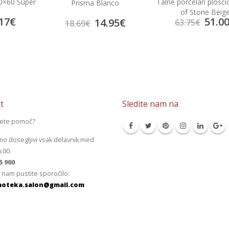
60×60 Super
Talne porcelan plošči
Prisma Blanco
of Stone Beig
17
€
51.0
14.95
€
63.75
€
18.69
€
t
Sledite nam na
jete pomoč?
mo dosegljivi vsak delavnik med
6:00.
5 900
 nam pustite sporočilo:
oteka.salon@gmail.com