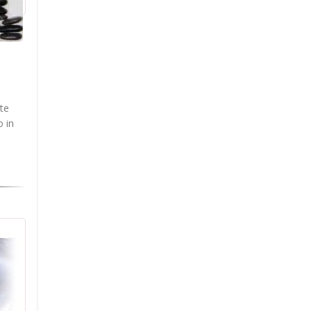
te
o in