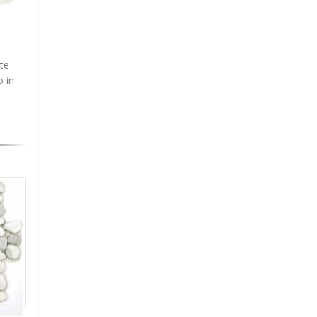
te
o in