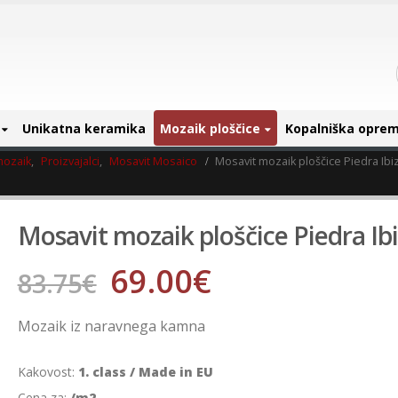
Unikatna keramika
Mozaik ploščice
Kopalniška opre
mozaik
,
Proizvajalci
,
Mosavit Mosaico
Mosavit mozaik ploščice Piedra Ibi
Mosavit mozaik ploščice Piedra Ib
69.00
€
83.75
€
Mozaik iz naravnega kamna
Kakovost:
1. class / Made in EU
Cena za:
/m2