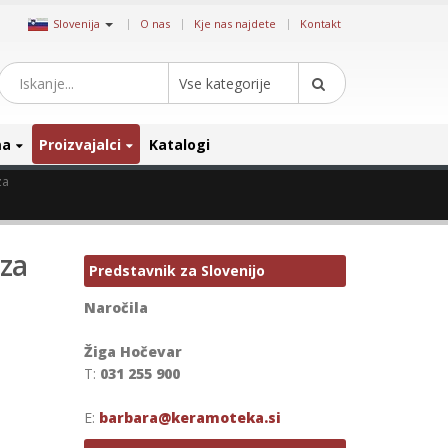
|
Slovenija
O nas
Kje nas najdete
Kontakt
Vse kategorije
ma
Proizvajalci
Katalogi
za
iza
Predstavnik za Slovenijo
Naročila
Žiga Hočevar
T:
031 255 900
E:
barbara@keramoteka.si