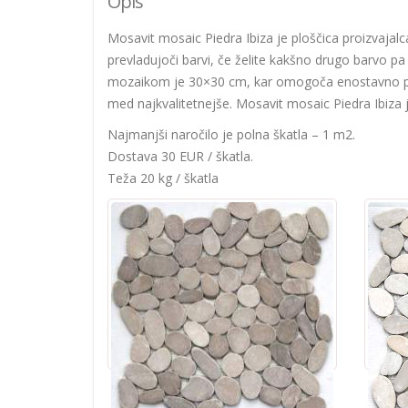
Opis
Mosavit mosaic Piedra Ibiza je ploščica proizvajalca
prevladujoči barvi, če želite kakšno drugo barvo pa 
mozaikom je 30×30 cm, kar omogoča enostavno po
med najkvalitetnejše. Mosavit mosaic Piedra Ibiza 
Najmanjši naročilo je polna škatla – 1 m2.
Dostava 30 EUR / škatla.
Teža 20 kg / škatla