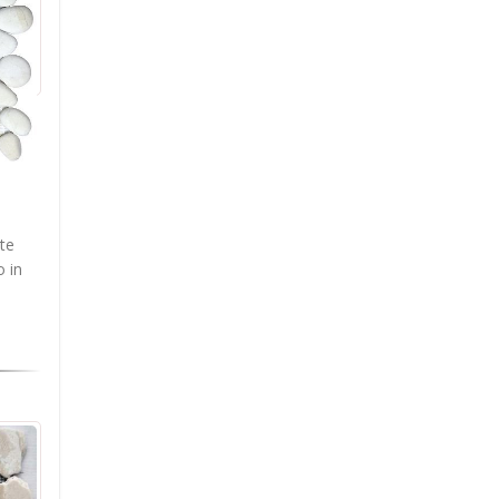
te
o in