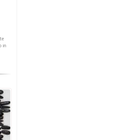
te
o in