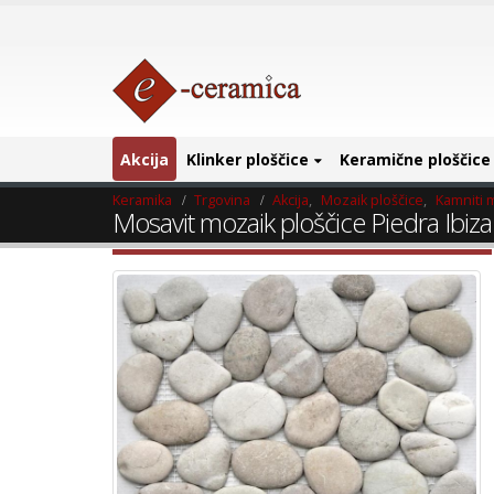
Akcija
Klinker ploščice
Keramične ploščice
Keramika
Trgovina
Akcija
,
Mozaik ploščice
,
Kamniti 
Mosavit mozaik ploščice Piedra Ibiza