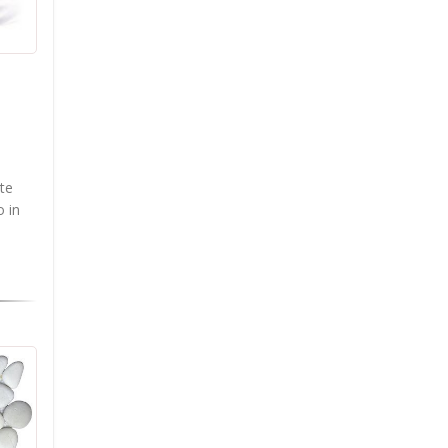
te
o in