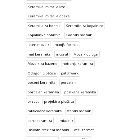
Keramika imitacija lesa
Keramika imitacija opeke
Keramika za hodnik
Keramika za kopalnico
Kopalniško pohištvo
Kovinski mozaik
lesen mozaik
manjši format
mat keramika
mosavit
Mozaik obloge
Mozaik za bazene
notranja keramika
Octagon ploščice
patchwork
poceni keramika
porcelan
porcelan keramika
poslikana keramika
precut
projektna ploščica
ratificirana keramika
stenski mozaik
talna keramika
umivalnik
Unikatni stekleni mozaiki
večji format