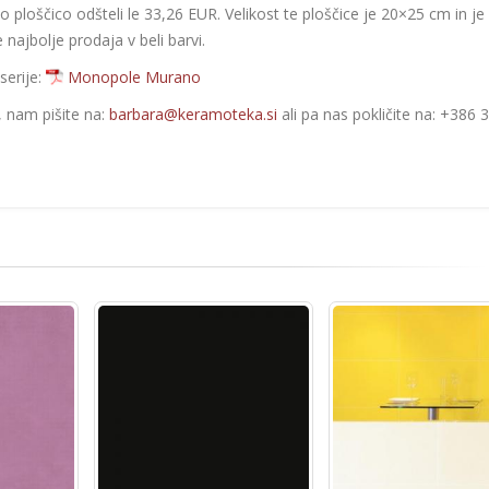
to ploščico odšteli le 33,26 EUR. Velikost te ploščice je 20×25 cm in je
najbolje prodaja v beli barvi.
serije:
Monopole Murano
e, nam pišite na:
barbara@keramoteka.si
ali pa nas pokličite na: +386 