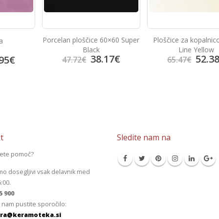
Porcelan ploščice 60×60 Super
Ploščice za kopalnic
a
Black
Line Yellow
38.17
€
52.3
95
€
47.72
€
65.47
€
t
Sledite nam na
jete pomoč?
mo dosegljivi vsak delavnik med
6:00.
5 900
 nam pustite sporočilo:
ra@keramoteka.si