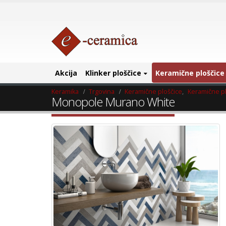
Akcija
Klinker ploščice
Keramične ploščice
Keramika
Trgovina
Keramične ploščice
,
Keramične pl
Monopole Murano White