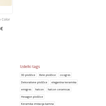
o Color
Look Crema
Portland Gris
8
€
14.70
€
13.92
€
18.38
€
17.41
€
Izdelki tags
3D ploščice
Bele ploščice
cicogres
Dekorativne ploščice
elegantna keramika
emigres
halcon
halcon ceramicas
Hexagon ploščice
Keramika imitacija kamna