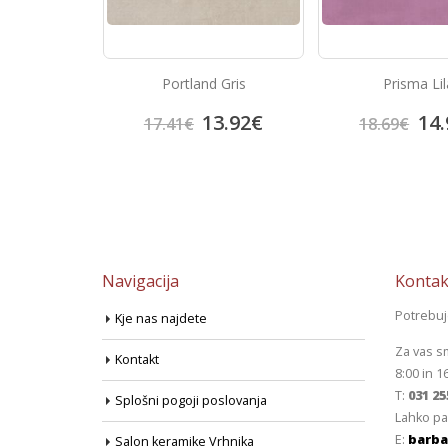
rema
Portland Gris
Prisma Lil
4.70
€
13.92
€
14.
17.41
€
18.69
€
Navigacija
Kontak
Potrebu
Kje nas najdete
Za vas s
Kontakt
8:00 in 1
T:
031 25
Splošni pogoji poslovanja
Lahko pa
E:
barba
Salon keramike Vrhnika