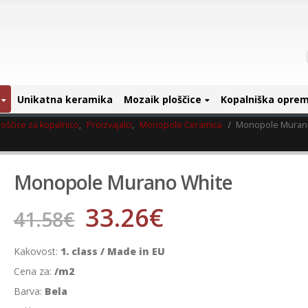
Unikatna keramika
Mozaik ploščice
Kopalniška opre
oščice za kopalnico
,
Proizvajalci
,
Monopole Ceramica
Monopole Muran
Monopole Murano White
33.26
€
41.58
€
Kakovost:
1. class / Made in EU
Cena za:
/m2
Barva:
Bela