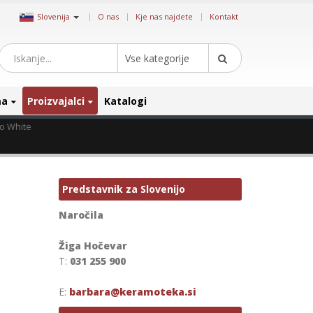
|
Slovenija
O nas
Kje nas najdete
Kontakt
Vse kategorije
ma
Proizvajalci
Katalogi
o White
Predstavnik za Slovenijo
Naročila
Žiga Hočevar
T:
031 255 900
E:
barbara@keramoteka.si