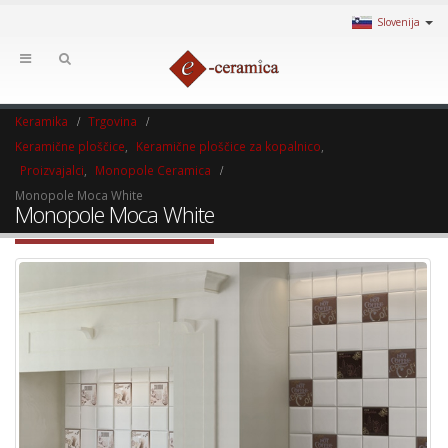
Slovenija
Keramika
Trgovina
Keramične ploščice
,
Keramične ploščice za kopalnico
,
Proizvajalci
,
Monopole Ceramica
Monopole Moca White
Monopole Moca White