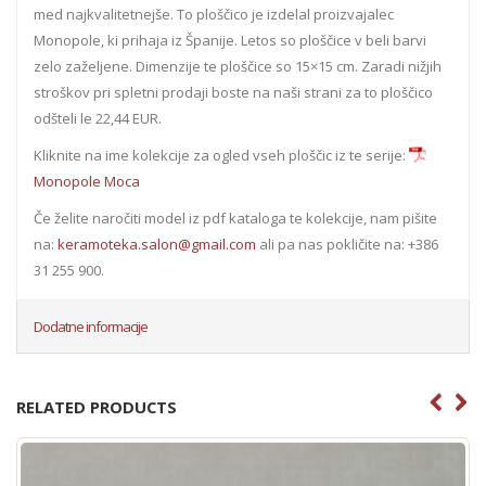
med najkvalitetnejše. To ploščico je izdelal proizvajalec
Monopole, ki prihaja iz Španije. Letos so ploščice v beli barvi
zelo zaželjene. Dimenzije te ploščice so 15×15 cm. Zaradi nižjih
stroškov pri spletni prodaji boste na naši strani za to ploščico
odšteli le 22,44 EUR.
Kliknite na ime kolekcije za ogled vseh ploščic iz te serije:
Monopole Moca
Če želite naročiti model iz pdf kataloga te kolekcije, nam pišite
na:
keramoteka.salon@gmail.com
ali pa nas pokličite na: +386
31 255 900.
Dodatne informacije
RELATED PRODUCTS