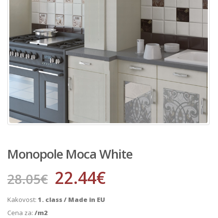
Monopole Moca White
22.44
€
28.05
€
Kakovost:
1. class / Made in EU
Cena za:
/m2