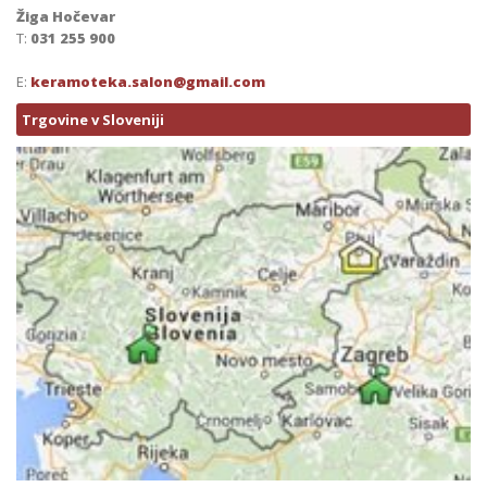
Žiga Hočevar
T:
031 255 900
E:
keramoteka.salon@gmail.com
Trgovine v Sloveniji