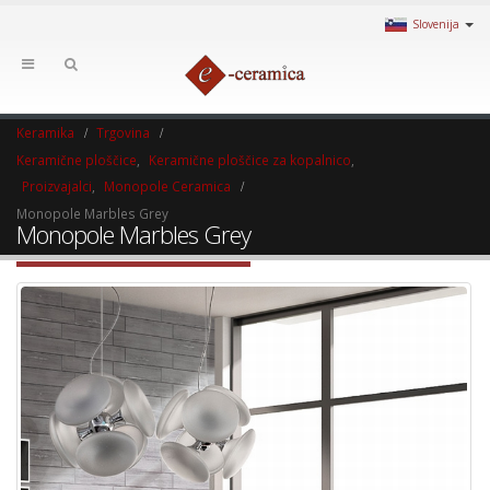
Slovenija
Keramika
Trgovina
Keramične ploščice
,
Keramične ploščice za kopalnico
,
Proizvajalci
,
Monopole Ceramica
Monopole Marbles Grey
Monopole Marbles Grey