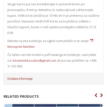
drugo barvo pa nas kontaktirajte in preverili bomo pri
proizvajalcu. 8 mm je debelina, ki zadovolji tudi zahtevnejše
kupce. Velikost te ploščice je 10×40 cm in je primerna za različne
površine. Namesto 34,65 EUR kot bi za to ploščico odšteli v
klasični trgovini, boste v naši spletni prodajalni odšteli le 27,72
EUR.
Kliknite na ime kolekcije za ogled vseh ploščic iz te serije:
Monopole Marbles
Če želite naročiti model iz pdf kataloga te kolekcije, nam pišite
na:
keramoteka.salon@gmail.com
ali pa nas pokličite na: +386
31 255 900.
Dodatne informacije
RELATED PRODUCTS