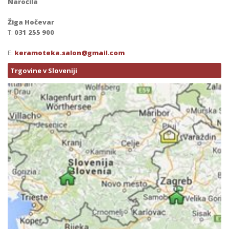
Naročila
Žiga Hočevar
T:
031 255 900
E:
keramoteka.salon@gmail.com
Trgovine v Sloveniji