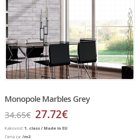
Monopole Marbles Grey
27.72
€
34.65
€
Kakovost:
1. class / Made in EU
Cena za:
/m2