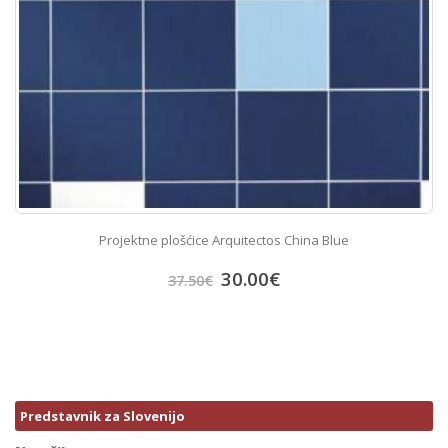
Projektne plošćice Arquitectos China Blue
30.00
€
37.50
€
Predstavnik za Slovenijo